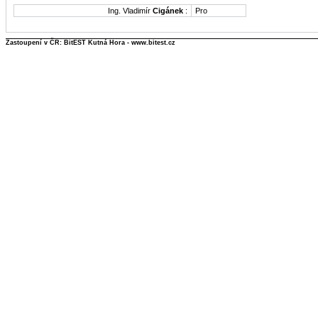
Ing. Vladimír
Cigánek
:
Pro
Zastoupení v ČR: BitEST Kutná Hora - www.bitest.cz