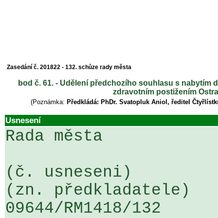
Zasedání č. 201822 - 132. schůze rady města
bod č. 61. - Udělení předchozího souhlasu s nabytím d
zdravotním postižením Ostr
(Poznámka:
Předkládá: PhDr. Svatopluk Aniol, ředitel Čtyřlís
Usnesení
Rada města

(č. usneseni)                                                  
(zn. předkladatele)

09644/RM1418/132                   