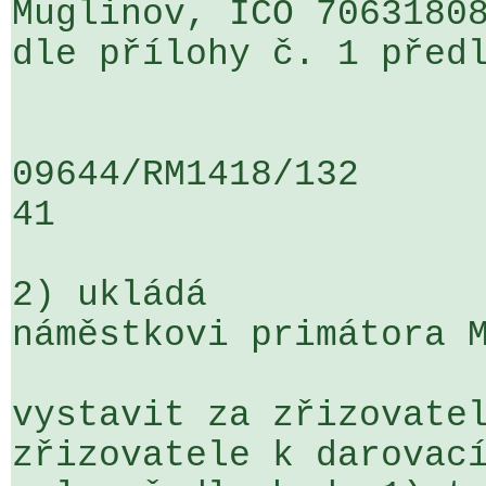
Muglinov, IČO 70631808
dle přílohy č. 1 předl
09644/RM1418/132                   
41

2) ukládá

náměstkovi primátora M
vystavit za zřizovatel
zřizovatele k darovací