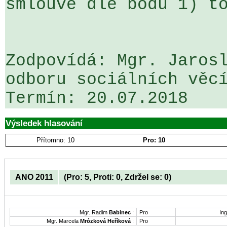
smlouvě dle bodu 1) to
Zodpovídá: Mgr. Jarosl
odboru sociálních věcí
Výsledek hlasování
Přítomno: 10
Pro: 10
ANO 2011
(Pro: 5, Proti: 0, Zdržel se: 0)
Mgr. Radim
Babinec
:
Pro
Ing
Mgr. Marcela
Mrózková Heříková
:
Pro