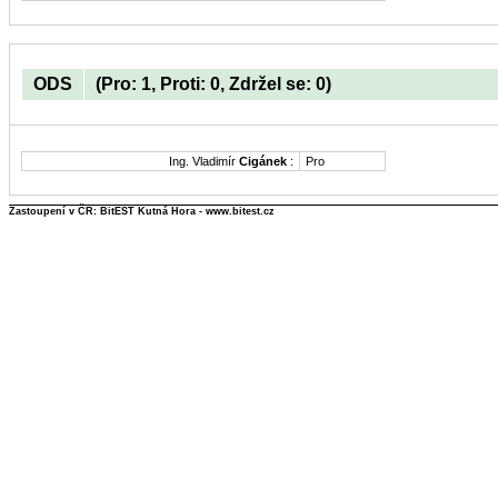
ODS
(Pro: 1, Proti: 0, Zdržel se: 0)
Ing. Vladimír
Cigánek
:
Pro
Zastoupení v ČR: BitEST Kutná Hora - www.bitest.cz