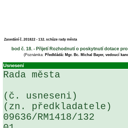
Zasedání č. 201822 - 132. schůze rady města
bod č. 18. - Přijetí Rozhodnutí o poskytnutí dotace p
(Poznámka:
Předkládá: Mgr. Bc. Michal Bayer, vedoucí kanc
Usnesení
Rada města

(č. usneseni)                                                  
(zn. předkladatele)

09636/RM1418/132                   
01
