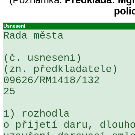
(Poznámka:
Předkládá: Mgr
poli
Usnesení
Rada města

(č. usneseni)                                                  
(zn. předkladatele)

09626/RM1418/132                   
25

1) rozhodla

o přijetí daru, dlouho