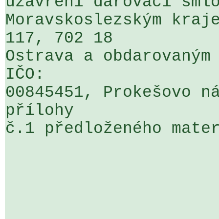
uzavření darovací smlo
Moravskoslezským kraje
117, 702 18 

Ostrava a obdarovaným 
IČO: 

00845451, Prokešovo ná
přílohy 

č.1 předloženého mater