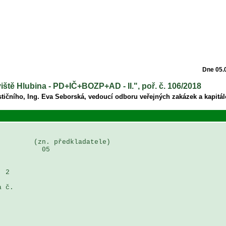
Dne 05.
iště Hlubina - PD+IČ+BOZP+AD - II.", poř. č. 106/2018
tičního, Ing. Eva Seborská, vedoucí odboru veřejných zakázek a kapitál
        (zn. předkladatele)

          05

 2 

 č. 
