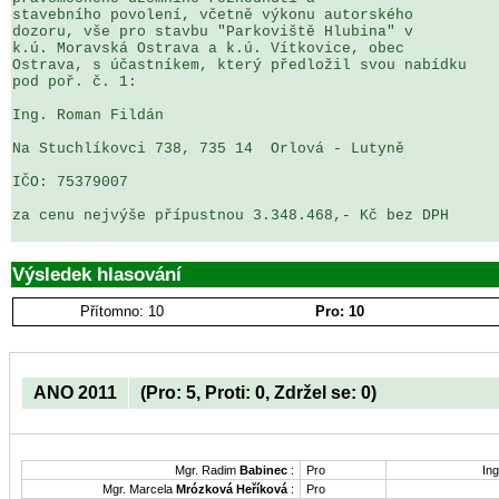
stavebního povolení, včetně výkonu autorského 

dozoru, vše pro stavbu "Parkoviště Hlubina" v 

k.ú. Moravská Ostrava a k.ú. Vítkovice, obec 

Ostrava, s účastníkem, který předložil svou nabídku 

pod poř. č. 1:

Ing. Roman Fildán

Na Stuchlíkovci 738, 735 14  Orlová - Lutyně

IČO: 75379007

za cenu nejvýše přípustnou 3.348.468,- Kč bez DPH

Výsledek hlasování
Přítomno: 10
Pro: 10
ANO 2011
(Pro: 5, Proti: 0, Zdržel se: 0)
Mgr. Radim
Babinec
:
Pro
Ing
Mgr. Marcela
Mrózková Heříková
:
Pro