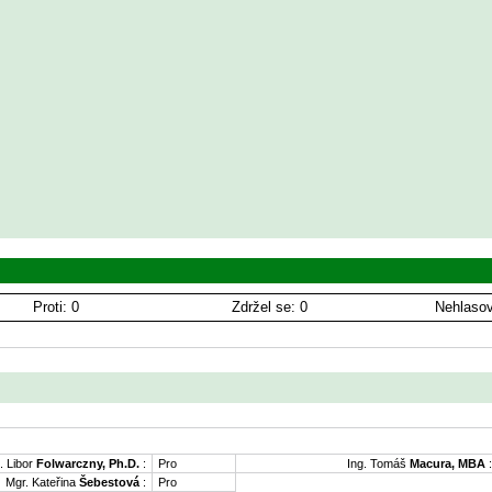
Proti: 0
Zdržel se: 0
Nehlasov
. Libor
Folwarczny, Ph.D.
:
Pro
Ing. Tomáš
Macura, MBA
:
Mgr. Kateřina
Šebestová
:
Pro