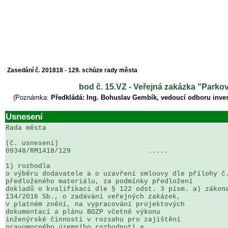
Zasedání č. 201818 - 129. schůze rady města
bod č. 15.VZ - Veřejná zakázka "Parkov
(Poznámka:
Předkládá: Ing. Bohuslav Gembík, vedoucí odboru inves
Usnesení
Rada města

(č. usneseni)                                          
09348/RM1418/129                   .....               
1) rozhodla

o výběru dodavatele a o uzavření smlouvy dle přílohy č.
předloženého materiálu, za podmínky předložení 

dokladů o kvalifikaci dle § 122 odst. 3 písm. a) zákona
134/2016 Sb., o zadávání veřejných zakázek, 

v platném znění, na vypracování projektových 

dokumentací a plánu BOZP včetně výkonu 

inženýrské činnosti v rozsahu pro zajištění 

pravomocného územního rozhodnutí a 
