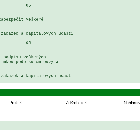
          05

abezpečit veškeré 

zakázek a kapitálových účastí

          05

 podpisu veškerých 

imkou podpisu smlouvy a 

zakázek a kapitálových účastí

Proti: 0
Zdržel se: 0
Nehlasov