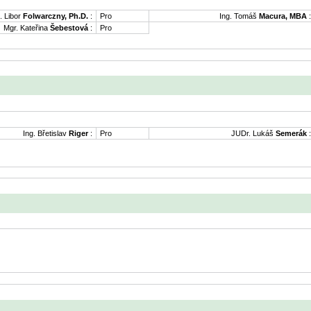
. Libor
Folwarczny, Ph.D.
:
Pro
Ing. Tomáš
Macura, MBA
:
Mgr. Kateřina
Šebestová
:
Pro
Ing. Břetislav
Riger
:
Pro
JUDr. Lukáš
Semerák
: