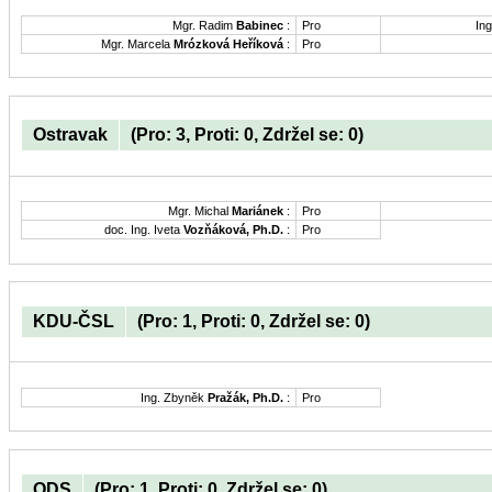
Mgr. Radim
Babinec
:
Pro
Ing
Mgr. Marcela
Mrózková Heříková
:
Pro
Ostravak
(Pro: 3, Proti: 0, Zdržel se: 0)
Mgr. Michal
Mariánek
:
Pro
doc. Ing. Iveta
Vozňáková, Ph.D.
:
Pro
KDU-ČSL
(Pro: 1, Proti: 0, Zdržel se: 0)
Ing. Zbyněk
Pražák, Ph.D.
:
Pro
ODS
(Pro: 1, Proti: 0, Zdržel se: 0)