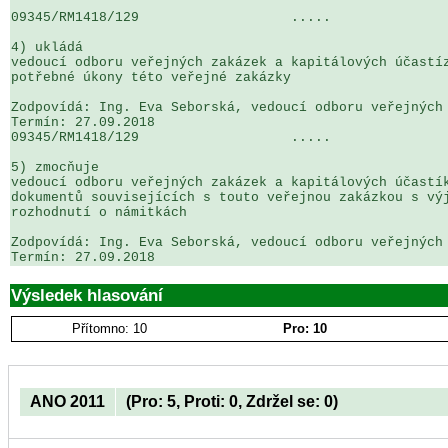
09345/RM1418/129                   .....               
4) ukládá

vedoucí odboru veřejných zakázek a kapitálových účastíz
potřebné úkony této veřejné zakázky

Zodpovídá: Ing. Eva Seborská, vedoucí odboru veřejných 
Termín: 27.09.2018

09345/RM1418/129                   .....               
5) zmocňuje

vedoucí odboru veřejných zakázek a kapitálových účastík
dokumentů souvisejících s touto veřejnou zakázkou s výj
rozhodnutí o námitkách

Zodpovídá: Ing. Eva Seborská, vedoucí odboru veřejných 
Výsledek hlasování
Přítomno: 10
Pro: 10
ANO 2011
(Pro: 5, Proti: 0, Zdržel se: 0)