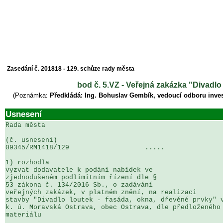
Zasedání č. 201818 - 129. schůze rady města
bod č. 5.VZ - Veřejná zakázka "Divadlo 
(Poznámka:
Předkládá: Ing. Bohuslav Gembík, vedoucí odboru inves
Usnesení
Rada města

(č. usneseni)                                          
09345/RM1418/129                   .....               
1) rozhodla

vyzvat dodavatele k podání nabídek ve 

zjednodušeném podlimitním řízení dle § 

53 zákona č. 134/2016 Sb., o zadávání 

veřejných zakázek, v platném znění, na realizaci 

stavby "Divadlo loutek - fasáda, okna, dřevěné prvky" v
k. ú. Moravská Ostrava, obec Ostrava, dle předloženého 
materiálu
