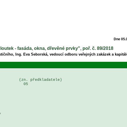
Dne 05.
loutek - fasáda, okna, dřevěné prvky", poř. č. 89/2018
tičního, Ing. Eva Seborská, vedoucí odboru veřejných zakázek a kapitál
        (zn. předkladatele)

          05

 


