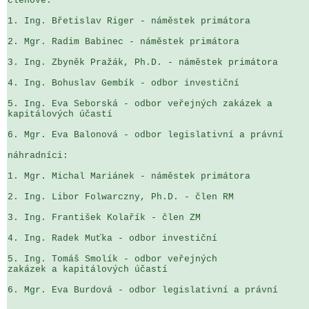
členové:

1. Ing. Břetislav Riger - náměstek primátora

2. Mgr. Radim Babinec - náměstek primátora

3. Ing. Zbyněk Pražák, Ph.D. - náměstek primátora

4. Ing. Bohuslav Gembík - odbor investiční

5. Ing. Eva Seborská - odbor veřejných zakázek a 

kapitálových účastí

6. Mgr. Eva Balonová - odbor legislativní a právní

náhradníci:

1. Mgr. Michal Mariánek - náměstek primátora

2. Ing. Libor Folwarczny, Ph.D. - člen RM

3. Ing. František Kolařík - člen ZM

4. Ing. Radek Muťka - odbor investiční

5. Ing. Tomáš Smolík - odbor veřejných 

zakázek a kapitálových účastí

6. Mgr. Eva Burdová - odbor legislativní a právní
