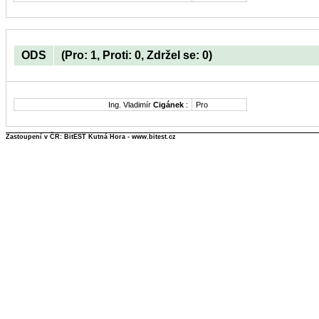
ODS
(Pro: 1, Proti: 0, Zdržel se: 0)
Ing. Vladimír
Cigánek
:
Pro
Zastoupení v ČR: BitEST Kutná Hora - www.bitest.cz