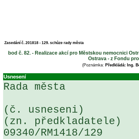
Zasedání č. 201818 - 129. schůze rady města
bod č. 82. - Realizace akcí pro Městskou nemocnici Ostrav
Ostrava - z Fondu pr
(Poznámka:
Předkládá: Ing. 
Usnesení
Rada města

(č. usneseni)                                                  
(zn. předkladatele)

09340/RM1418/129                   