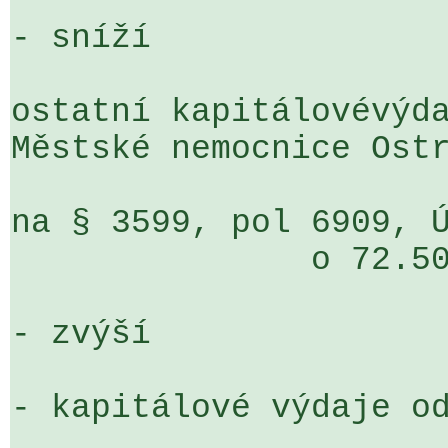
- sníží

ostatní kapitálovévýda
Městské nemocnice Ostr
na § 3599, pol 6909, ÚZ 1070, ORJ 170   
               o 72.500 tis. Kč

- zvýší

- kapitálové výdaje od