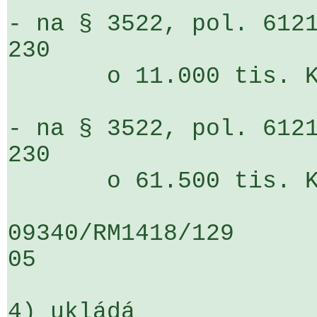
- na § 3522, pol. 6121
230                  

       o 11.000 tis. Kč

- na § 3522, pol. 6121
230                  

       o 61.500 tis. Kč

09340/RM1418/129                   
05

4) ukládá
