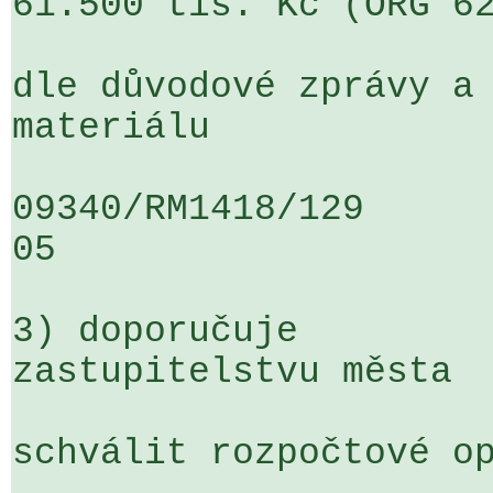
61.500 tis. Kč (ORG 62
dle důvodové zprávy a 
materiálu

09340/RM1418/129                   
05

3) doporučuje

zastupitelstvu města

schválit rozpočtové op