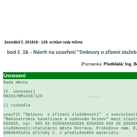
Zasedání č. 201818 - 129. schůze rady města
bod č. 16. - Návrh na uzavření "Smlouvy o zřízení služ
(Poznámka:
Předkládá: Ing. 
Usnesení
Rada města

(č. usneseni)                                          
09333/RM1418/129                   .....               
1) rozhodla

uzavřít "Smlouvu  o zřízení služebnosti"  v souvislosti
"Rekonstrukce kanalizace a vodovodu Svinov" mezi vlastn
XXXXXX, nar. XXX XX XXXXXXXXXXXXX XXXXXXX XXX XX XXXXXX
služebnosti:statutární město Ostrava, Prokešovo nám. 8,
00845451dle přílohy č. 2 předloženého materiálu
