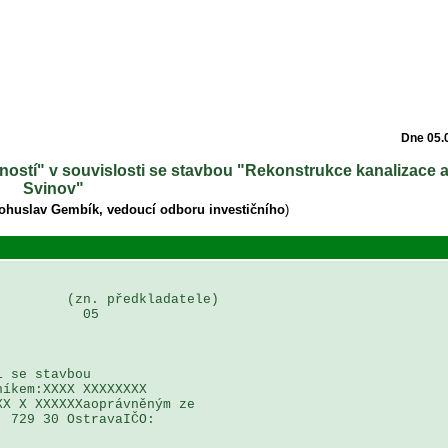
Dne 05.
ebností" v souvislosti se stavbou "Rekonstrukce kanalizace
Svinov"
Bohuslav Gembík, vedoucí odboru investičního
)
        (zn. předkladatele)

          05

 se stavbou 

íkem:XXXX XXXXXXXX 

X X XXXXXXaoprávněným ze 

 729 30 OstravaIČO: 
