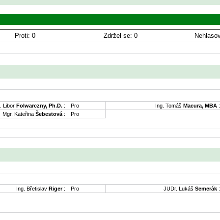
Proti: 0
Zdržel se: 0
Nehlasov
. Libor
Folwarczny, Ph.D.
:
Pro
Ing. Tomáš
Macura, MBA
:
Mgr. Kateřina
Šebestová
:
Pro
Ing. Břetislav
Riger
:
Pro
JUDr. Lukáš
Semerák
: