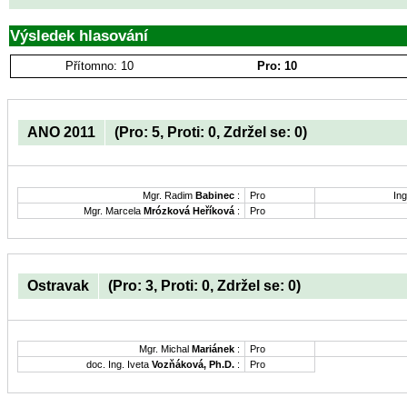
Výsledek hlasování
Přítomno: 10
Pro: 10
ANO 2011
(Pro: 5, Proti: 0, Zdržel se: 0)
Mgr. Radim
Babinec
:
Pro
Ing
Mgr. Marcela
Mrózková Heříková
:
Pro
Ostravak
(Pro: 3, Proti: 0, Zdržel se: 0)
Mgr. Michal
Mariánek
:
Pro
doc. Ing. Iveta
Vozňáková, Ph.D.
:
Pro