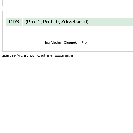
ODS
(Pro: 1, Proti: 0, Zdržel se: 0)
Ing. Vladimír
Cigánek
:
Pro
Zastoupení v ČR: BitEST Kutná Hora - www.bitest.cz