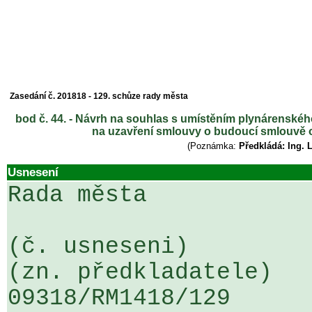
Zasedání č. 201818 - 129. schůze rady města
bod č. 44. - Návrh na souhlas s umístěním plynárenského
na uzavření smlouvy o budoucí smlouvě o
(Poznámka:
Předkládá: Ing. 
Usnesení
Rada města

(č. usneseni)                                                  
(zn. předkladatele)

09318/RM1418/129                   