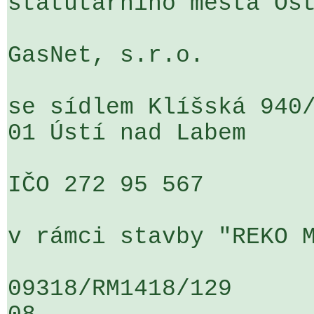
statutárního města Ost
GasNet, s.r.o.

se sídlem Klíšská 940/
01 Ústí nad Labem

IČO 272 95 567

v rámci stavby "REKO M
09318/RM1418/129                   