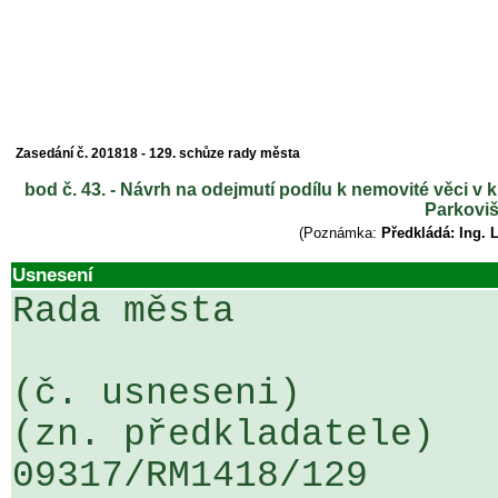
Zasedání č. 201818 - 129. schůze rady města
bod č. 43. - Návrh na odejmutí podílu k nemovité věci 
Parkoviš
(Poznámka:
Předkládá: Ing. 
Usnesení
Rada města

(č. usneseni)                                                  
(zn. předkladatele)

09317/RM1418/129                   