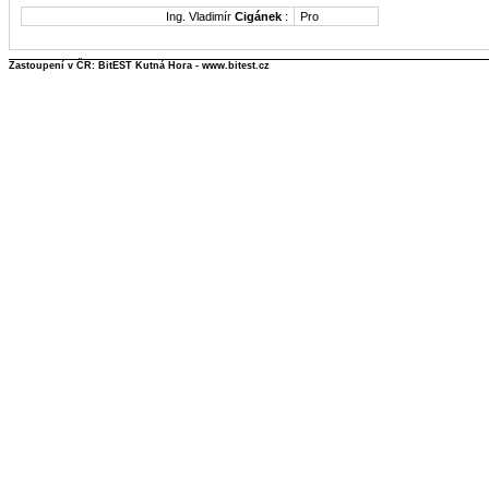
Ing. Vladimír
Cigánek
:
Pro
Zastoupení v ČR: BitEST Kutná Hora - www.bitest.cz