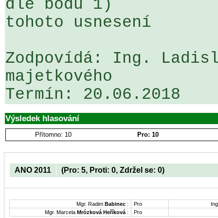
dle bodu 1) 

tohoto usnesení

Zodpovídá: Ing. Ladisl
majetkového

Výsledek hlasování
Přítomno: 10
Pro: 10
ANO 2011
(Pro: 5, Proti: 0, Zdržel se: 0)
Mgr. Radim
Babinec
:
Pro
Ing
Mgr. Marcela
Mrózková Heříková
:
Pro