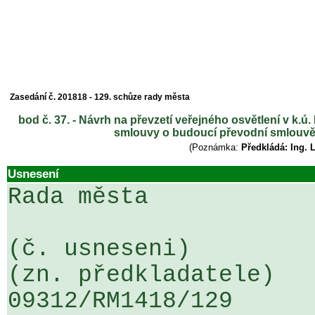
Zasedání č. 201818 - 129. schůze rady města
bod č. 37. - Návrh na převzetí veřejného osvětlení v k.ú.
smlouvy o budoucí převodní smlouvě 
(Poznámka:
Předkládá: Ing. 
Usnesení
Rada města

(č. usneseni)                                                  
(zn. předkladatele)

09312/RM1418/129                   