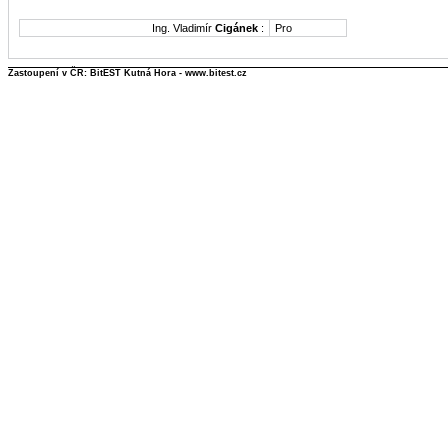
Ing. Vladimír
Cigánek
:
Pro
Zastoupení v ČR: BitEST Kutná Hora - www.bitest.cz