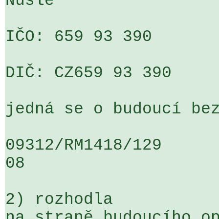
Nusle

IČO: 659 93 390

DIČ: CZ659 93 390

jedná se o budoucí bez
09312/RM1418/129                   
08

2) rozhodla

na straně budoucího op