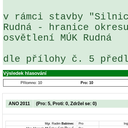
v rámci stavby "Silnic
Rudná - hranice okresu
osvětlení MÚK Rudná

Výsledek hlasování
Přítomno: 10
Pro: 10
ANO 2011
(Pro: 5, Proti: 0, Zdržel se: 0)
Mgr. Radim
Babinec
:
Pro
Ing