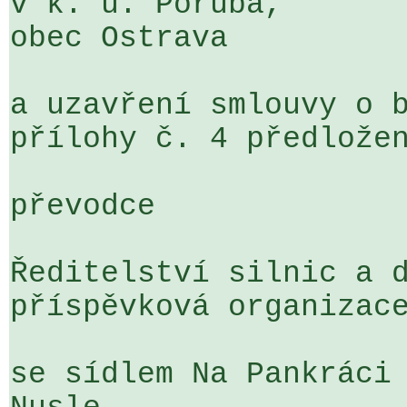
v k. ú. Poruba, 

obec Ostrava

a uzavření smlouvy o b
přílohy č. 4 předložen
převodce

Ředitelství silnic a d
příspěvková organizace
se sídlem Na Pankráci 