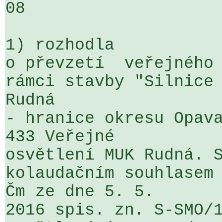
08

1) rozhodla

o převzetí  veřejného 
rámci stavby "Silnice 
Rudná 

- hranice okresu Opava
433 Veřejné 

osvětlení MUK Rudná. S
kolaudačním souhlasem
Čm ze dne 5. 5. 

2016 spis. zn. S-SMO/1