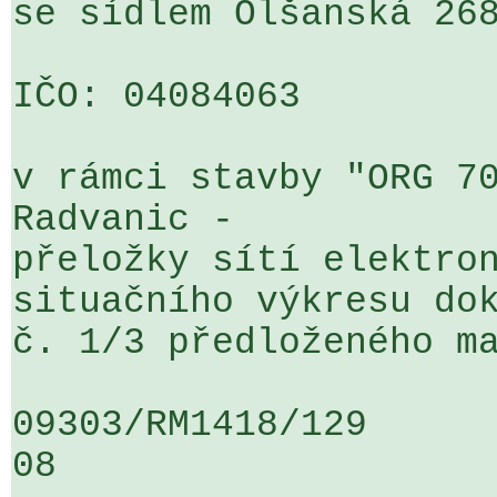
se sídlem Olšanská 268
IČO: 04084063

v rámci stavby "ORG 70
Radvanic - 

přeložky sítí elektron
situačního výkresu dok
č. 1/3 předloženého ma
09303/RM1418/129                   
08
