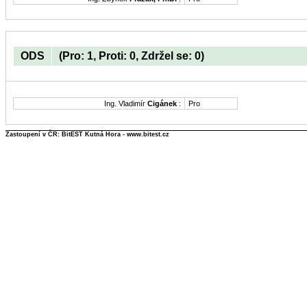
ODS
(Pro: 1, Proti: 0, Zdržel se: 0)
Ing. Vladimír
Cigánek
:
Pro
Zastoupení v ČR: BitEST Kutná Hora - www.bitest.cz