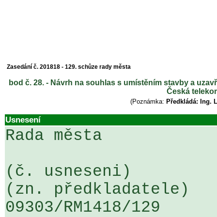
Zasedání č. 201818 - 129. schůze rady města
bod č. 28. - Návrh na souhlas s umístěním stavby a uzav
Česká telekom
(Poznámka:
Předkládá: Ing. 
Usnesení
Rada města

(č. usneseni)                                                  
(zn. předkladatele)

09303/RM1418/129                   