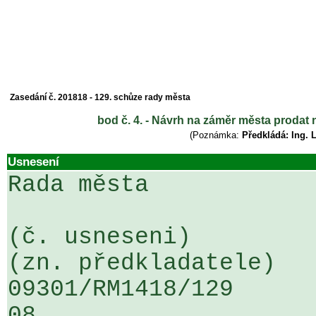
Zasedání č. 201818 - 129. schůze rady města
bod č. 4. - Návrh na záměr města prodat 
(Poznámka:
Předkládá: Ing. 
Usnesení
Rada města

(č. usneseni)                                                  
(zn. předkladatele)

09301/RM1418/129                   
08
