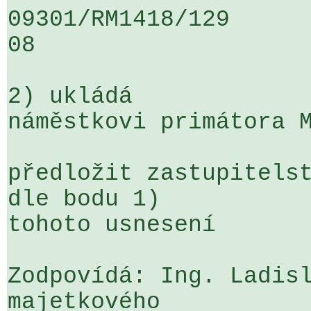
09301/RM1418/129                   
08

2) ukládá

náměstkovi primátora M
předložit zastupitelst
dle bodu 1) 

tohoto usnesení

Zodpovídá: Ing. Ladisl
majetkového
