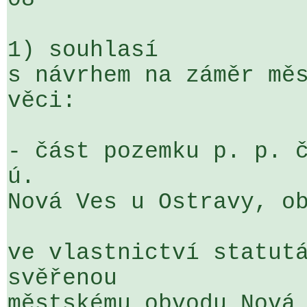
1) souhlasí

s návrhem na záměr měs
věci:

- část pozemku p. p. č
ú. 

Nová Ves u Ostravy, ob
ve vlastnictví statutá
svěřenou 

městskému obvodu Nová 