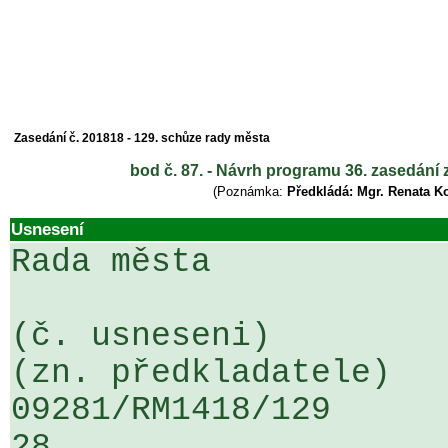
Zasedání č. 201818 - 129. schůze rady města
bod č. 87. - Návrh programu 36. zasedání z
(Poznámka:
Předkládá: Mgr. Renata K
Usnesení
Rada města

(č. usneseni)                                                  
(zn. předkladatele)

09281/RM1418/129                   
28
