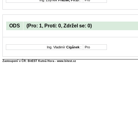
Ing. Zbyněk
Pražák, Ph.D.
:
Pro
ODS
(Pro: 1, Proti: 0, Zdržel se: 0)
Ing. Vladimír
Cigánek
:
Pro
Zastoupení v ČR: BitEST Kutná Hora - www.bitest.cz