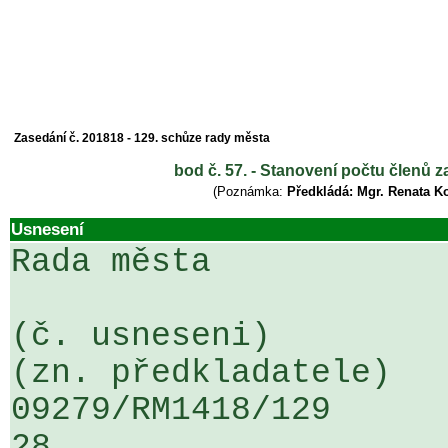
Zasedání č. 201818 - 129. schůze rady města
bod č. 57. - Stanovení počtu členů z
(Poznámka:
Předkládá: Mgr. Renata K
Usnesení
Rada města

(č. usneseni)                                                  
(zn. předkladatele)

09279/RM1418/129                   
28
