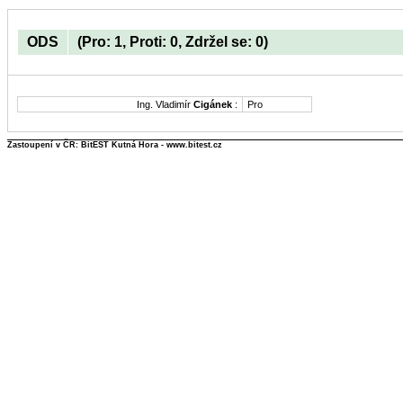
ODS
(Pro: 1, Proti: 0, Zdržel se: 0)
Ing. Vladimír
Cigánek
:
Pro
Zastoupení v ČR: BitEST Kutná Hora - www.bitest.cz