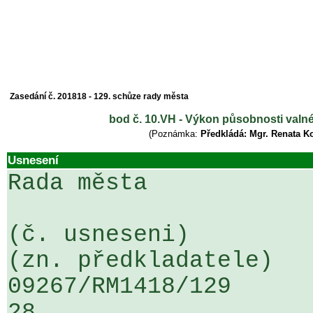
Zasedání č. 201818 - 129. schůze rady města
bod č. 10.VH - Výkon působnosti valn
(Poznámka:
Předkládá: Mgr. Renata K
Usnesení
Rada města

(č. usneseni)                                                  
(zn. předkladatele)

09267/RM1418/129                   
28
