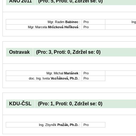
ANO 2011
(Pro: 5, Proti: 0, Zdržel se: 0)
Mgr. Radim
Babinec
:
Pro
Ing
Mgr. Marcela
Mrózková Heříková
:
Pro
Ostravak
(Pro: 3, Proti: 0, Zdržel se: 0)
Mgr. Michal
Mariánek
:
Pro
doc. Ing. Iveta
Vozňáková, Ph.D.
:
Pro
KDU-ČSL
(Pro: 1, Proti: 0, Zdržel se: 0)
Ing. Zbyněk
Pražák, Ph.D.
:
Pro