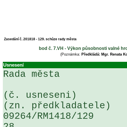
Zasedání č. 201818 - 129. schůze rady města
bod č. 7.VH - Výkon působnosti valné h
(Poznámka:
Předkládá: Mgr. Renata K
Usnesení
Rada města

(č. usneseni)                                                  
(zn. předkladatele)

09264/RM1418/129                   
28
