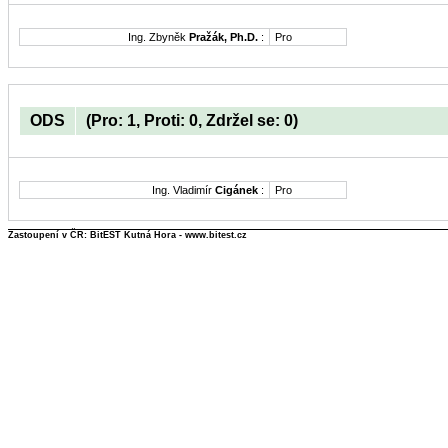
Ing. Zbyněk
Pražák, Ph.D.
:
Pro
ODS
(Pro: 1, Proti: 0, Zdržel se: 0)
Ing. Vladimír
Cigánek
:
Pro
Zastoupení v ČR: BitEST Kutná Hora - www.bitest.cz