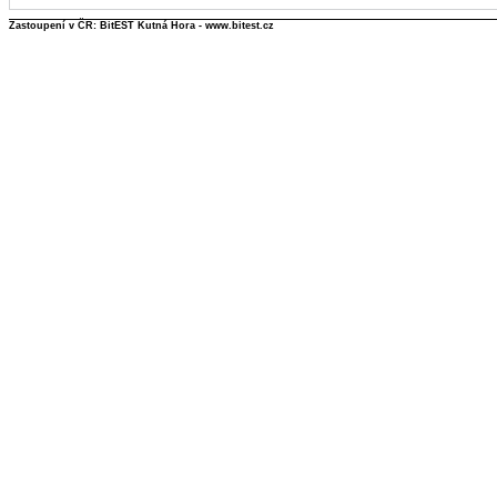
Zastoupení v ČR: BitEST Kutná Hora - www.bitest.cz