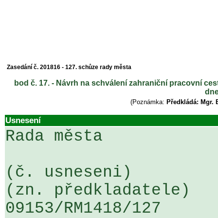
Zasedání č. 201816 - 127. schůze rady města
bod č. 17. - Návrh na schválení zahraniční pracovní c
dne
(Poznámka:
Předkládá: Mgr. 
Usnesení
Rada města

(č. usneseni)                                                  
(zn. předkladatele)

09153/RM1418/127                   