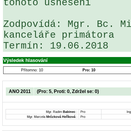
tohoto usnesení

Zodpovídá: Mgr. Bc. Mi
kanceláře primátora

Výsledek hlasování
Přítomno: 10
Pro: 10
ANO 2011
(Pro: 5, Proti: 0, Zdržel se: 0)
Mgr. Radim
Babinec
:
Pro
Ing
Mgr. Marcela
Mrózková Heříková
:
Pro