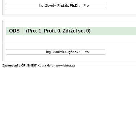
Ing. Zbyněk
Pražák, Ph.D.
:
Pro
ODS
(Pro: 1, Proti: 0, Zdržel se: 0)
Ing. Vladimír
Cigánek
:
Pro
Zastoupení v ČR: BitEST Kutná Hora - www.bitest.cz