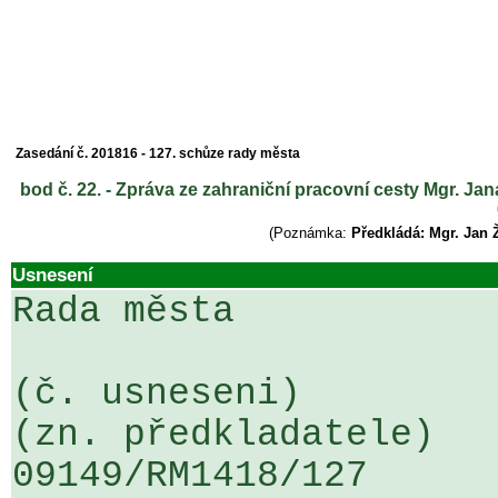
Zasedání č. 201816 - 127. schůze rady města
bod č. 22. - Zpráva ze zahraniční pracovní cesty Mgr. Ja
(Poznámka:
Předkládá: Mgr. Jan 
Usnesení
Rada města

(č. usneseni)                                                  
(zn. předkladatele)

09149/RM1418/127                   