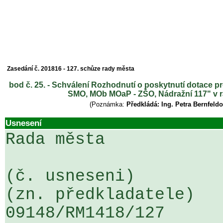
Zasedání č. 201816 - 127. schůze rady města
bod č. 25. - Schválení Rozhodnutí o poskytnutí dotace 
SMO, MOb MOaP - ZŠO, Nádražní 117" v r
(Poznámka:
Předkládá: Ing. Petra Bernfel
Usnesení
Rada města

(č. usneseni)                                                  
(zn. předkladatele)

09148/RM1418/127                   