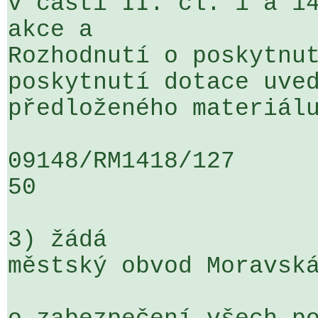
v části II. čl. 1 a 14
akce a 

Rozhodnutí o poskytnut
poskytnutí dotace uved
předloženého materiálu
09148/RM1418/127                   
50

3) žádá

městský obvod Moravská