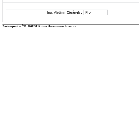
Ing. Vladimír
Cigánek
:
Pro
Zastoupení v ČR: BitEST Kutná Hora - www.bitest.cz