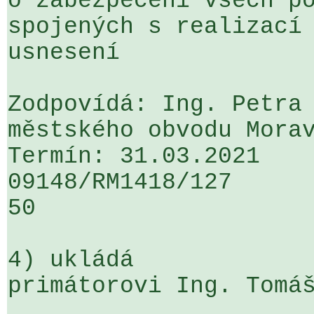
o zabezpečení všech po
spojených s realizací 
usnesení

Zodpovídá: Ing. Petra 
městského obvodu Morav
Termín: 31.03.2021

09148/RM1418/127                   
50

4) ukládá

primátorovi Ing. Tomáš