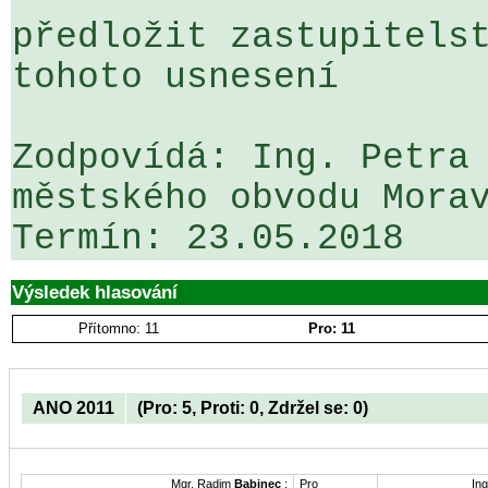
předložit zastupitelst
tohoto usnesení

Zodpovídá: Ing. Petra 
městského obvodu Morav
Výsledek hlasování
Přítomno: 11
Pro: 11
ANO 2011
(Pro: 5, Proti: 0, Zdržel se: 0)
Mgr. Radim
Babinec
:
Pro
Ing