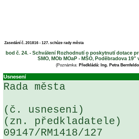
Zasedání č. 201816 - 127. schůze rady města
bod č. 24. - Schválení Rozhodnutí o poskytnutí dotace 
SMO, MOb MOaP - MŠO, Poděbradova 19" v 
(Poznámka:
Předkládá: Ing. Petra Bernfel
Usnesení
Rada města

(č. usneseni)                                                  
(zn. předkladatele)

09147/RM1418/127                   