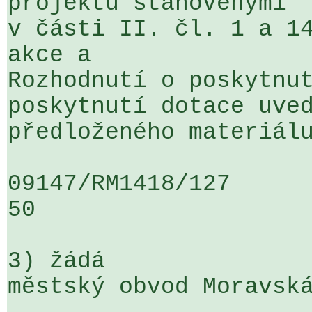
projektu stanovenými 

v části II. čl. 1 a 14
akce a 

Rozhodnutí o poskytnut
poskytnutí dotace uved
předloženého materiálu
09147/RM1418/127                   
50

3) žádá

městský obvod Moravská