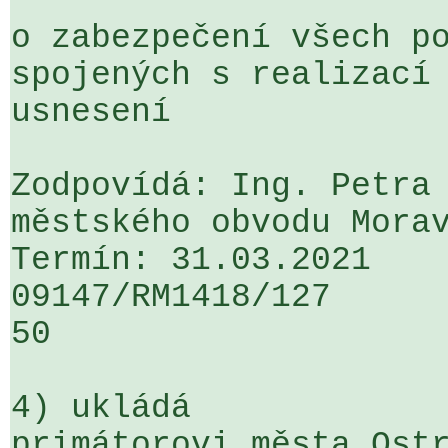
o zabezpečení všech po
spojených s realizací 
usnesení

Zodpovídá: Ing. Petra 
městského obvodu Morav
Termín: 31.03.2021

09147/RM1418/127                   
50

4) ukládá

primátorovi města Ostr