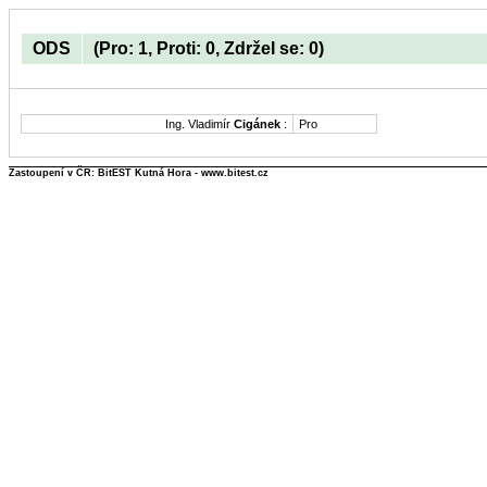
ODS
(Pro: 1, Proti: 0, Zdržel se: 0)
Ing. Vladimír
Cigánek
:
Pro
Zastoupení v ČR: BitEST Kutná Hora - www.bitest.cz