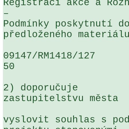
Registraci akce a Rozh
– 

Podmínky poskytnutí do
předloženého materiálu
09147/RM1418/127                   
50

2) doporučuje

zastupitelstvu města

vyslovit souhlas s pod