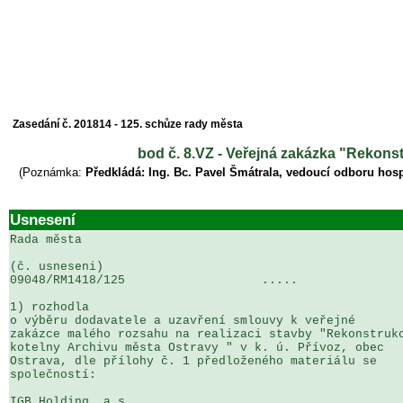
Zasedání č. 201814 - 125. schůze rady města
bod č. 8.VZ - Veřejná zakázka "Rekonst
(Poznámka:
Předkládá: Ing. Bc. Pavel Šmátrala, vedoucí odboru hos
Usnesení
Rada města

(č. usneseni)                                          
09048/RM1418/125                   .....               
1) rozhodla

o výběru dodavatele a uzavření smlouvy k veřejné 

zakázce malého rozsahu na realizaci stavby "Rekonstrukc
kotelny Archivu města Ostravy " v k. ú. Přívoz, obec 

Ostrava, dle přílohy č. 1 předloženého materiálu se 

společností:

IGB Holding, a.s.
