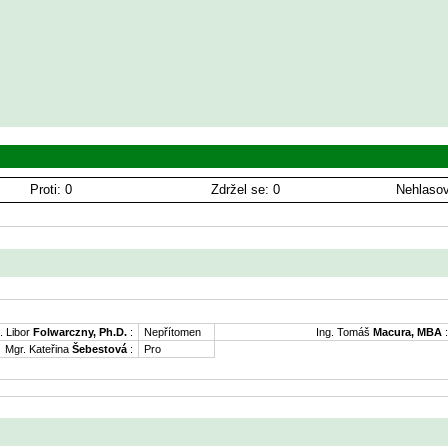
Proti: 0
Zdržel se: 0
Nehlasov
. Libor
Folwarczny, Ph.D.
:
Nepřítomen
Ing. Tomáš
Macura, MBA
:
Mgr. Kateřina
Šebestová
:
Pro