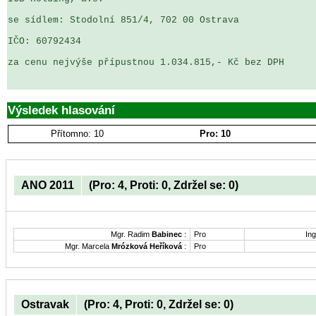
se sídlem: Stodolní 851/4, 702 00 Ostrava

IČO: 60792434

za cenu nejvýše přípustnou 1.034.815,- Kč bez DPH

Výsledek hlasování
Přítomno: 10
Pro: 10
ANO 2011
(Pro: 4, Proti: 0, Zdržel se: 0)
Mgr. Radim
Babinec
:
Pro
Ing
Mgr. Marcela
Mrózková Heříková
:
Pro
Ostravak
(Pro: 4, Proti: 0, Zdržel se: 0)