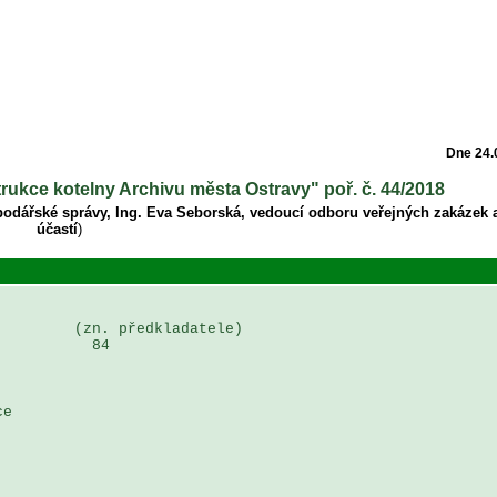
Dne 24.
rukce kotelny Archivu města Ostravy" poř. č. 44/2018
podářské správy, Ing. Eva Seborská, vedoucí odboru veřejných zakázek 
účastí
)
        (zn. předkladatele)

          84

e 
