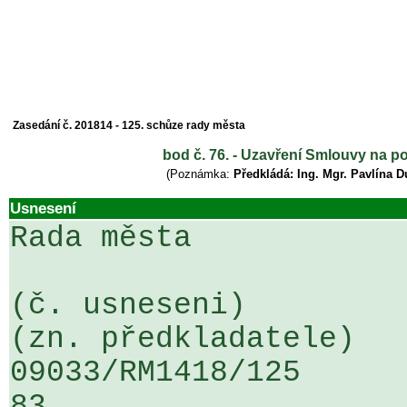
Zasedání č. 201814 - 125. schůze rady města
bod č. 76. - Uzavření Smlouvy na p
(Poznámka:
Předkládá: Ing. Mgr. Pavlína 
Usnesení
Rada města

(č. usneseni)                                                  
(zn. předkladatele)

09033/RM1418/125                   
83
