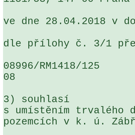
ve dne 28.04.2018 v do
dle přílohy č. 3/1 pře
08996/RM1418/125                   
08

3) souhlasí

s umístěním trvalého d
pozemcích v k. ú. Zábř