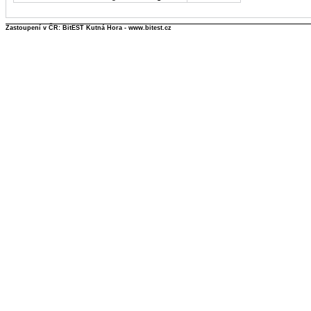
Zastoupení v ČR: BitEST Kutná Hora - www.bitest.cz