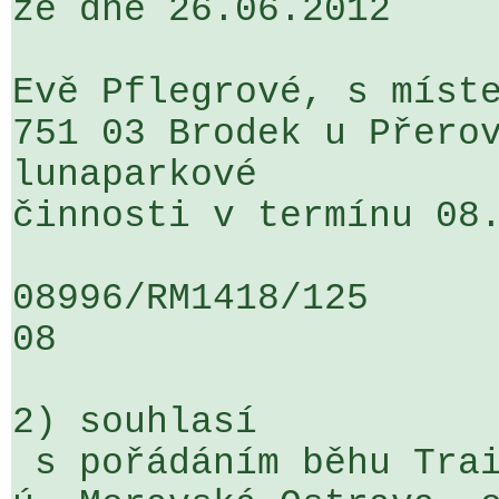
ze dne 26.06.2012

Evě Pflegrové, s míste
751 03 Brodek u Přerov
lunaparkové 

činnosti v termínu 08.
08996/RM1418/125                   
08

2) souhlasí

 s pořádáním běhu Trail Ostrava na pozemcích v k. 
