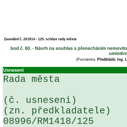
Zasedání č. 201814 - 125. schůze rady města
bod č. 60. - Návrh na souhlas s přenecháním nemovitos
umístěn
(Poznámka:
Předkládá: Ing. 
Usnesení
Rada města

(č. usneseni)                                                  
(zn. předkladatele)

08996/RM1418/125                   