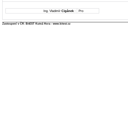
Ing. Vladimír
Cigánek
:
Pro
Zastoupení v ČR: BitEST Kutná Hora - www.bitest.cz