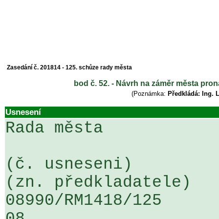
Zasedání č. 201814 - 125. schůze rady města
bod č. 52. - Návrh na záměr města pron
(Poznámka:
Předkládá: Ing. 
Usnesení
Rada města

(č. usneseni)                                                  
(zn. předkladatele)

08990/RM1418/125                   
08
