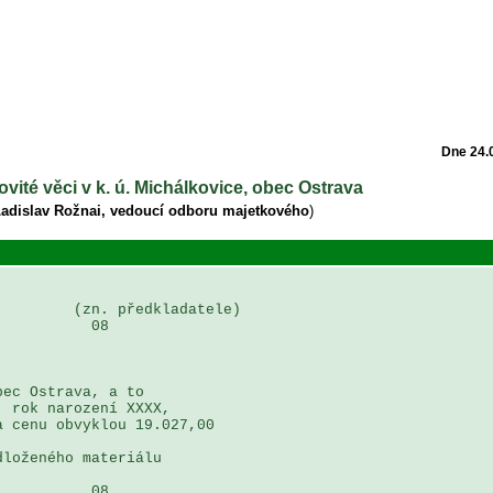
Dne 24.
ovité věci v k. ú. Michálkovice, obec Ostrava
Ladislav Rožnai, vedoucí odboru majetkového
)
        (zn. předkladatele)

          08

ec Ostrava, a to 

 rok narození XXXX, 

 cenu obvyklou 19.027,00 

loženého materiálu

          08
