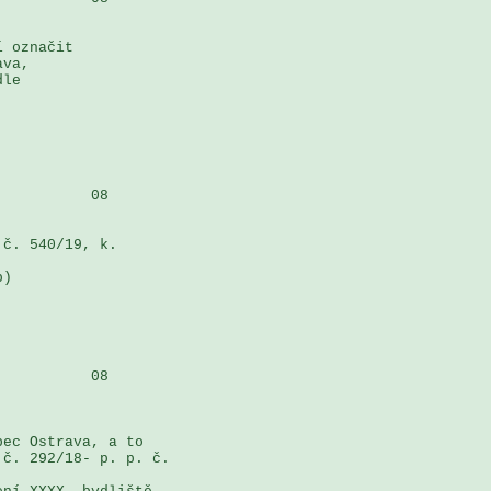
 označit 

va, 

le 

          08

č. 540/19, k. 



) 

          08

ec Ostrava, a to 

č. 292/18- p. p. č. 
