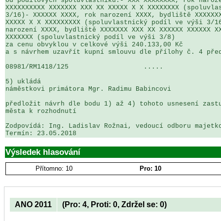
od podílových spoluvlastníků:- XXX XXXXXXXX, rok naroze
XXXXXXXXXX XXXXXXX XXX XX XXXXX X X XXXXXXXX (spoluvlas
3/16)- XXXXXX XXXX, rok narození XXXX, bydliště XXXXXXX
XXXXX X X XXXXXXXXX (spoluvlastnický podíl ve výši 3/16
narození XXXX, bydliště XXXXXXX XXX XX XXXXXX XXXXXX XX
XXXXXXX (spoluvlastnický podíl ve výši 3/8)

za cenu obvyklou v celkové výši 240.133,00 Kč

a s návrhem uzavřít kupní smlouvu dle přílohy č. 4 před
08981/RM1418/125                   .....               
5) ukládá

náměstkovi primátora Mgr. Radimu Babincovi

předložit návrh dle bodu 1) až 4) tohoto usnesení zastu
města k rozhodnutí

Zodpovídá: Ing. Ladislav Rožnai, vedoucí odboru majetko
Výsledek hlasování
Přítomno: 10
Pro: 10
ANO 2011
(Pro: 4, Proti: 0, Zdržel se: 0)