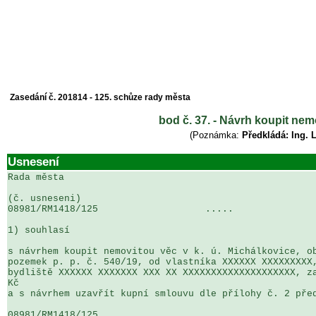
Zasedání č. 201814 - 125. schůze rady města
bod č. 37. - Návrh koupit nem
(Poznámka:
Předkládá: Ing. 
Usnesení
Rada města

(č. usneseni)                                          
08981/RM1418/125                   .....               
1) souhlasí

s návrhem koupit nemovitou věc v k. ú. Michálkovice, ob
pozemek p. p. č. 540/19, od vlastníka XXXXXX XXXXXXXXX,
bydliště XXXXXX XXXXXXX XXX XX XXXXXXXXXXXXXXXXXXXX, za
Kč

a s návrhem uzavřít kupní smlouvu dle přílohy č. 2 před
08981/RM1418/125                   .....               