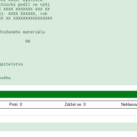
ní XXXX, bydliště 

tnický podíl ve výši 

 XXXX XXXXXXX XXX XX 

)- XXXX XXXXXX, rok 

X XX XXXXXXXXXXXXXXXX 

loženého materiálu

          08

pitelstvu 

vého

Proti: 0
Zdržel se: 0
Nehlasov