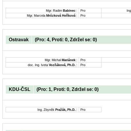
Mgr. Radim
Babinec
:
Pro
Ing
Mgr. Marcela
Mrózková Heříková
:
Pro
Ostravak
(Pro: 4, Proti: 0, Zdržel se: 0)
Mgr. Michal
Mariánek
:
Pro
doc. Ing. Iveta
Vozňáková, Ph.D.
:
Pro
KDU-ČSL
(Pro: 1, Proti: 0, Zdržel se: 0)
Ing. Zbyněk
Pražák, Ph.D.
:
Pro