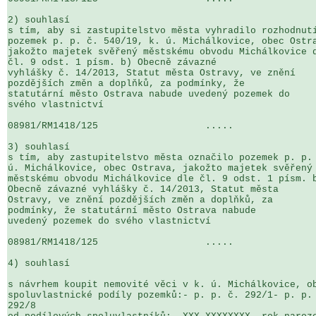
2) souhlasí

s tím, aby si zastupitelstvo města vyhradilo rozhodnutí
pozemek p. p. č. 540/19, k. ú. Michálkovice, obec Ostra
jakožto majetek svěřený městskému obvodu Michálkovice d
čl. 9 odst. 1 písm. b) Obecně závazné 

vyhlášky č. 14/2013, Statut města Ostravy, ve znění 

pozdějších změn a doplňků, za podmínky, že 

statutární město Ostrava nabude uvedený pozemek do 

svého vlastnictví

08981/RM1418/125                   .....               
3) souhlasí

s tím, aby zastupitelstvo města označilo pozemek p. p. 
ú. Michálkovice, obec Ostrava, jakožto majetek svěřený 
městskému obvodu Michálkovice dle čl. 9 odst. 1 písm. b
Obecně závazné vyhlášky č. 14/2013, Statut města 

Ostravy, ve znění pozdějších změn a doplňků, za 

podmínky, že statutární město Ostrava nabude 

uvedený pozemek do svého vlastnictví

08981/RM1418/125                   .....               
4) souhlasí

s návrhem koupit nemovité věci v k. ú. Michálkovice, ob
spoluvlastnické podíly pozemků:- p. p. č. 292/1- p. p. 
292/8
