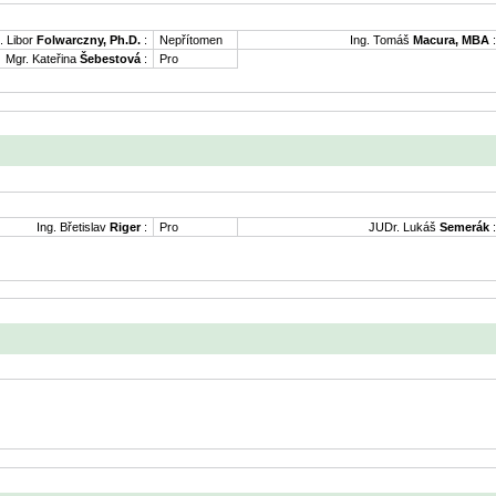
. Libor
Folwarczny, Ph.D.
:
Nepřítomen
Ing. Tomáš
Macura, MBA
:
Mgr. Kateřina
Šebestová
:
Pro
Ing. Břetislav
Riger
:
Pro
JUDr. Lukáš
Semerák
: