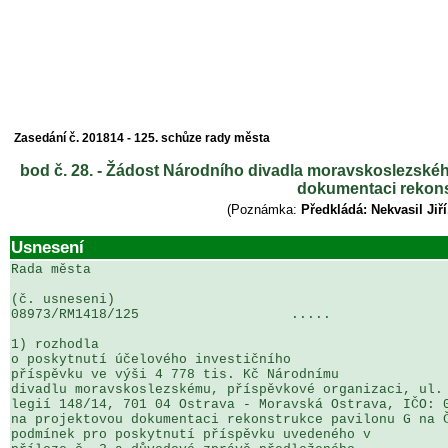
Zasedání č. 201814 - 125. schůze rady města
bod č. 28. - Žádost Národního divadla moravskoslezského
dokumentaci rekons
(Poznámka:
Předkládá: Nekvasil Jiř
Usnesení
Rada města

(č. usneseni)                                          
08973/RM1418/125                   .....               
1) rozhodla

o poskytnutí účelového investičního 

příspěvku ve výši 4 778 tis. Kč Národnímu 

divadlu moravskoslezskému, příspěvkové organizaci, ul. 
legií 148/14, 701 04 Ostrava - Moravská Ostrava, IČO: 0
na projektovou dokumentaci rekonstrukce pavilonu G na Č
podmínek pro poskytnutí příspěvku uvedeného v 
