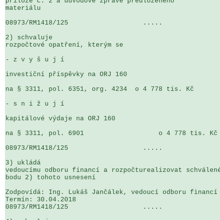
příloze č. 2 a důvodové zprávě předloženého 

materiálu

08973/RM1418/125                   .....               
2) schvaluje

rozpočtové opatření, kterým se

- z v y š u j í

investiční příspěvky na ORJ 160

na § 3311, pol. 6351, org. 4234  o 4 778 tis. Kč

- s n i ž u j í

kapitálové výdaje na ORJ 160

na § 3311, pol. 6901                   o 4 778 tis. Kč

08973/RM1418/125                   .....               
3) ukládá

vedoucímu odboru financí a rozpočturealizovat schválené
bodu 2) tohoto usnesení

Zodpovídá: Ing. Lukáš Jančálek, vedoucí odboru financí 
Termín: 30.04.2018

08973/RM1418/125                   .....               