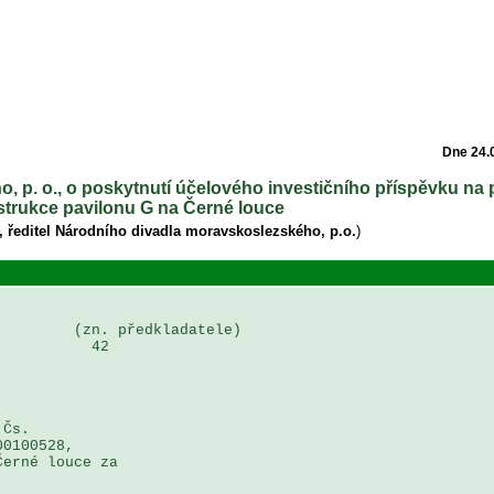
Dne 24.
, p. o., o poskytnutí účelového investičního příspěvku na
trukce pavilonu G na Černé louce
í, ředitel Národního divadla moravskoslezského, p.o.
)
        (zn. předkladatele)

          42

Čs. 

0100528, 

erné louce za 
