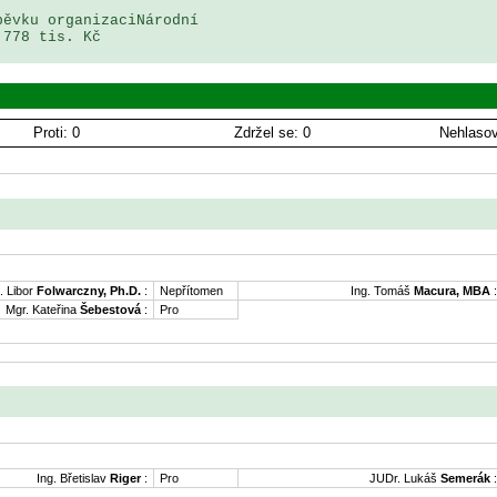
ěvku organizaciNárodní 

778 tis. Kč

Proti: 0
Zdržel se: 0
Nehlasov
. Libor
Folwarczny, Ph.D.
:
Nepřítomen
Ing. Tomáš
Macura, MBA
:
Mgr. Kateřina
Šebestová
:
Pro
Ing. Břetislav
Riger
:
Pro
JUDr. Lukáš
Semerák
: