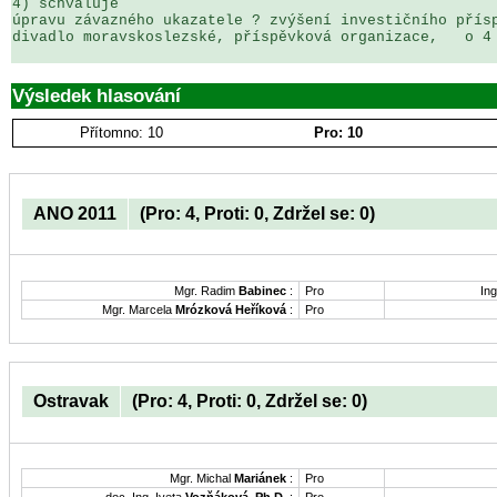
4) schvaluje

úpravu závazného ukazatele ? zvýšení investičního přísp
divadlo moravskoslezské, příspěvková organizace,   o 4 
Výsledek hlasování
Přítomno: 10
Pro: 10
ANO 2011
(Pro: 4, Proti: 0, Zdržel se: 0)
Mgr. Radim
Babinec
:
Pro
Ing
Mgr. Marcela
Mrózková Heříková
:
Pro
Ostravak
(Pro: 4, Proti: 0, Zdržel se: 0)
Mgr. Michal
Mariánek
:
Pro