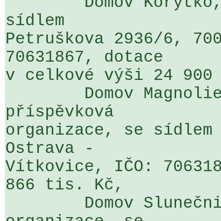
	Domov Korýtko, příspěvková organizace, se 
sídlem 

Petruškova 2936/6, 700
70631867, dotace 

v celkové výši 24 900 
	Domov Magnolie, Ostrava - Vítkovice, 
příspěvková 

organizace, se sídlem 
Ostrava - 

Vítkovice, IČO: 706318
866 tis. Kč,

	Domov Slunečnice Ostrava, příspěvková 