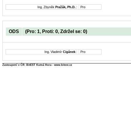
Ing. Zbyněk
Pražák, Ph.D.
:
Pro
ODS
(Pro: 1, Proti: 0, Zdržel se: 0)
Ing. Vladimír
Cigánek
:
Pro
Zastoupení v ČR: BitEST Kutná Hora - www.bitest.cz