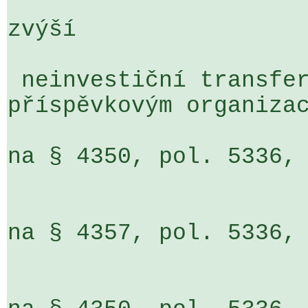
zvýší

 neinvestiční transfery zřízeným 

příspěvkovým organizac
na § 4350, pol. 5336, ÚZ 13305,
                         o    7 864 ti
na § 4357, pol. 5336, ÚZ 13305,
                         o  11 021 ti