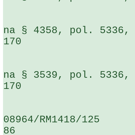
                         o    7 291 ti
na § 4358, pol. 5336, 
170                  

                       o   4 868 tis. 
na § 3539, pol. 5336, 
170                  

                       o       575 tis. 
08964/RM1418/125                   
86
