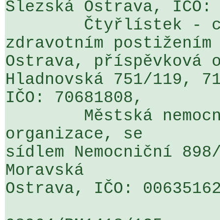
Slezská Ostrava, IČO: 
	Čtyřlístek - centum pro osoby se 
zdravotním postižením 
Ostrava, příspěvková o
Hladnovská 751/119, 71
IČO: 70681808,

	Městská nemocnice Ostrava, příspěvková 
organizace, se 

sídlem Nemocniční 898/
Moravská 

Ostrava, IČO: 00635162