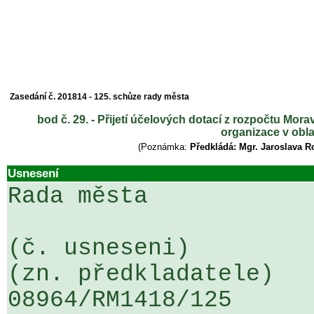
Zasedání č. 201814 - 125. schůze rady města
bod č. 29. - Přijetí účelových dotací z rozpočtu Mo
organizace v obla
(Poznámka:
Předkládá: Mgr. Jaroslava R
Usnesení
Rada města

(č. usneseni)                                                  
(zn. předkladatele)

08964/RM1418/125                   