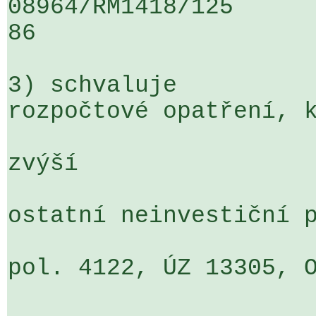
08964/RM1418/125                   
86

3) schvaluje

rozpočtové opatření, k
zvýší

ostatní neinvestiční p
pol. 4122, ÚZ 13305, ORJ 120                             
                             o 198 