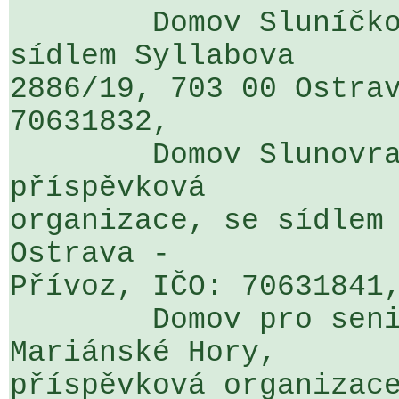
	Domov Sluníčko, Ostrava - Vítkovice, se 
sídlem Syllabova 

2886/19, 703 00 Ostrav
70631832,

	Domov Slunovrat, Ostrava - Přívoz, 
příspěvková 

organizace, se sídlem 
Ostrava - 

Přívoz, IČO: 70631841,
	Domov pro seniory Iris, Ostrava - 
Mariánské Hory, 

příspěvková organizace