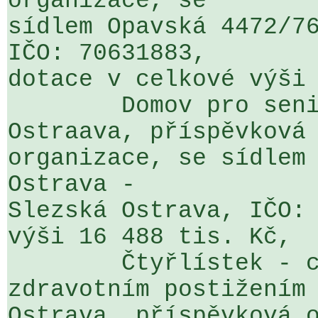
organizace, se 

sídlem Opavská 4472/76
IČO: 70631883, 

dotace v celkové výši 
	Domov pro seniory Kamenec, Slezská 
Ostraava, příspěvková 
organizace, se sídlem 
Ostrava - 

Slezská Ostrava, IČO: 
výši 16 488 tis. Kč,

	Čtyřlístek - centum pro osoby se 
zdravotním postižením 
Ostrava, příspěvková o