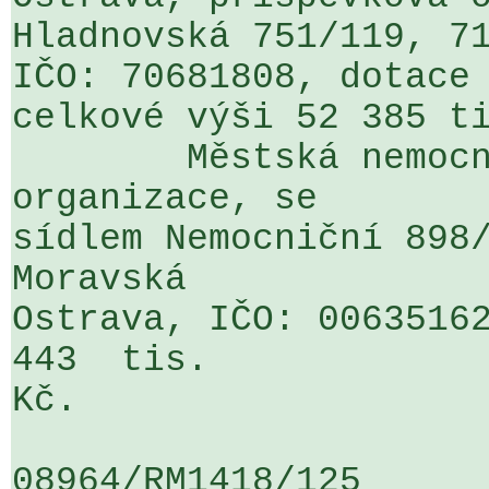
Hladnovská 751/119, 71
IČO: 70681808, dotace 
celkové výši 52 385 ti
	Městská nemocnice Ostrava, příspěvková 
organizace, se 

sídlem Nemocniční 898/
Moravská 

Ostrava, IČO: 00635162
443  tis. 

Kč.

08964/RM1418/125                   