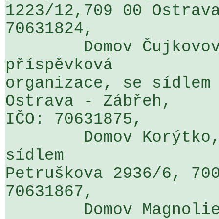
1223/12,709 00 Ostrava
70631824,

	Domov Čujkovova, Ostrava - Zábřeh, 
příspěvková 

organizace, se sídlem 
Ostrava - Zábřeh, 

IČO: 70631875,

	Domov Korýtko, příspěvková organizace, se 
sídlem 

Petruškova 2936/6, 700
70631867,

	Domov Magnolie, Ostrava - Vítkovice, 