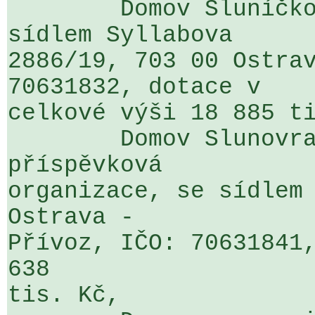
	Domov Sluníčko, Ostrava - Vítkovice, se 
sídlem Syllabova 

2886/19, 703 00 Ostrav
70631832, dotace v 

celkové výši 18 885 ti
	Domov Slunovrat, Ostrava - Přívoz, 
příspěvková 

organizace, se sídlem 
Ostrava - 

Přívoz, IČO: 70631841,
638 

tis. Kč,
