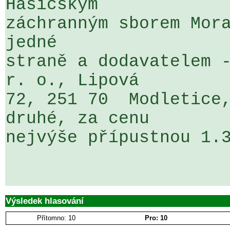
Hasičským 

záchranným sborem Mora
jedné 

straně a dodavatelem -
r. o., Lipová 

72, 251 70  Modletice,
druhé, za cenu 

nejvýše přípustnou 1.3
Výsledek hlasování
Přítomno: 10
Pro: 10