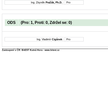
Ing. Zbyněk
Pražák, Ph.D.
:
Pro
ODS
(Pro: 1, Proti: 0, Zdržel se: 0)
Ing. Vladimír
Cigánek
:
Pro
Zastoupení v ČR: BitEST Kutná Hora - www.bitest.cz