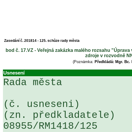
Zasedání č. 201814 - 125. schůze rady města
bod č. 17.VZ - Veřejná zakázka malého rozsahu "Úprava 
zdroje v rozvodně NN
(Poznámka:
Předkládá: Mgr. Bc.
Usnesení
Rada města

(č. usneseni)                                                  
(zn. předkladatele)

08955/RM1418/125                   