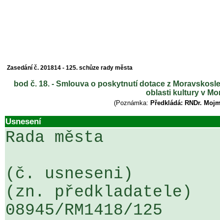
Zasedání č. 201814 - 125. schůze rady města
bod č. 18. - Smlouva o poskytnutí dotace z Moravskosl
oblasti kultury v M
(Poznámka:
Předkládá: RNDr. Mojm
Usnesení
Rada města

(č. usneseni)                                                  
(zn. předkladatele)

08945/RM1418/125                   