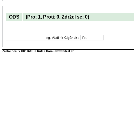
ODS
(Pro: 1, Proti: 0, Zdržel se: 0)
Ing. Vladimír
Cigánek
:
Pro
Zastoupení v ČR: BitEST Kutná Hora - www.bitest.cz