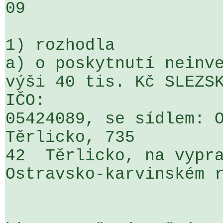
09

1) rozhodla

a) o poskytnutí neinve
výši 40 tis. Kč SLEZSK
IČO: 

05424089, se sídlem: O
Těrlicko, 735 

42  Těrlicko, na vypra
Ostravsko-karvinském r