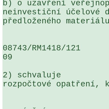
b) o uzavření veřejnop
neinvestiční účelové d
předloženého materiálu
08743/RM1418/121                   
09

2) schvaluje

rozpočtové opatření, k