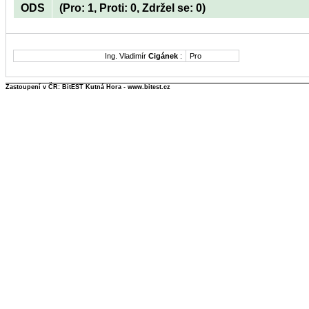
ODS
(Pro: 1, Proti: 0, Zdržel se: 0)
Ing. Vladimír
Cigánek
:
Pro
Zastoupení v ČR: BitEST Kutná Hora - www.bitest.cz