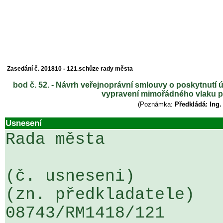
Zasedání č. 201810 - 121.schůze rady města
bod č. 52. - Návrh veřejnoprávní smlouvy o poskytn
vypravení mimořádného vlaku p
(Poznámka:
Předkládá: Ing
Usnesení
Rada města

(č. usneseni)                                                  
(zn. předkladatele)

08743/RM1418/121                   