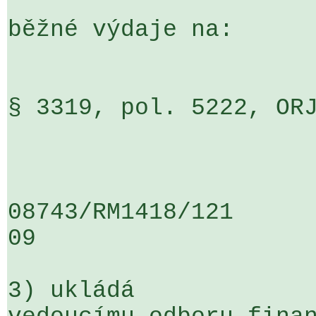
běžné výdaje na:

§ 3319, pol. 5222, ORJ 0100                                  
                        o 40 tis.
08743/RM1418/121                   
09

3) ukládá
