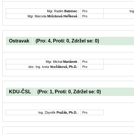
Mgr. Radim
Babinec
:
Pro
Ing
Mgr. Marcela
Mrózková Heříková
:
Pro
Ostravak
(Pro: 4, Proti: 0, Zdržel se: 0)
Mgr. Michal
Mariánek
:
Pro
doc. Ing. Iveta
Vozňáková, Ph.D.
:
Pro
KDU-ČSL
(Pro: 1, Proti: 0, Zdržel se: 0)
Ing. Zbyněk
Pražák, Ph.D.
:
Pro