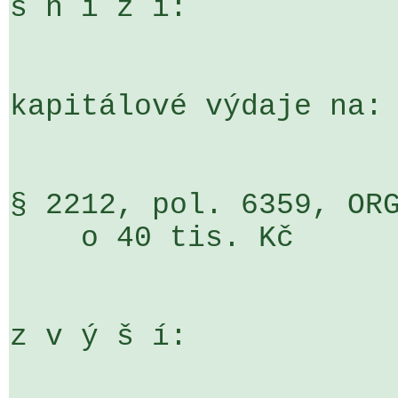
s n í ž í:

kapitálové výdaje na:

§ 2212, pol. 6359, ORG 0000000003408
    o 40 tis. Kč

z v ý š í:
