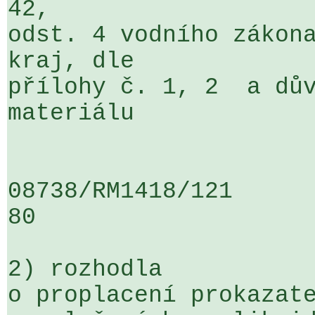
42, 

odst. 4 vodního zákona
kraj, dle 

přílohy č. 1, 2  a dův
materiálu

08738/RM1418/121                   
80

2) rozhodla

o proplacení prokazate