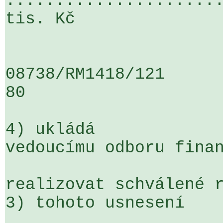
......................
tis. Kč

08738/RM1418/121                   
80

4) ukládá

vedoucímu odboru finan
realizovat schválené r
3) tohoto usnesení
