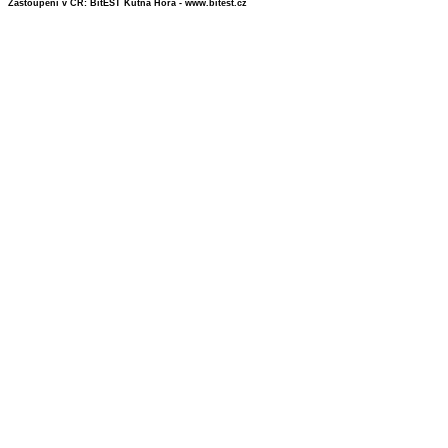
Zastoupení v ČR: BitEST Kutná Hora - www.bitest.cz