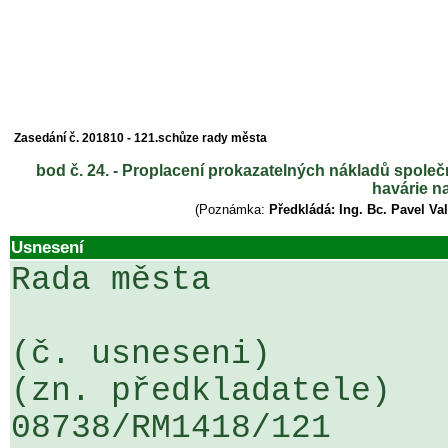
Zasedání č. 201810 - 121.schůze rady města
bod č. 24. - Proplacení prokazatelných nákladů společ
havárie n
(Poznámka:
Předkládá: Ing. Bc. Pavel Va
Usnesení
Rada města

(č. usneseni)                                                  
(zn. předkladatele)

08738/RM1418/121                   