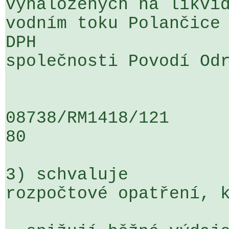
vynaložených na likvid
vodním toku Polančice 
DPH 

společnosti Povodí Odr
08738/RM1418/121                   
80

3) schvaluje

rozpočtové opatření, k