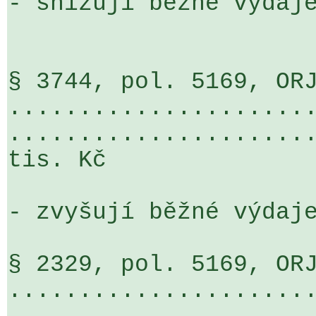
- snižují běžné výdaje
§ 3744, pol. 5169, ORJ
.....................
......................
tis. Kč

- zvyšují běžné výdaje
§ 2329, pol. 5169, ORJ
.....................