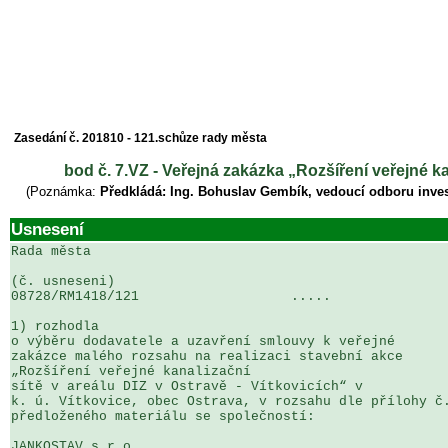
Zasedání č. 201810 - 121.schůze rady města
bod č. 7.VZ - Veřejná zakázka „Rozšíření veřejné kan
(Poznámka:
Předkládá: Ing. Bohuslav Gembík, vedoucí odboru inves
Usnesení
Rada města

(č. usneseni)                                          
08728/RM1418/121                   .....               
1) rozhodla

o výběru dodavatele a uzavření smlouvy k veřejné 

zakázce malého rozsahu na realizaci stavební akce 

„Rozšíření veřejné kanalizační 

sítě v areálu DIZ v Ostravě - Vítkovicích“ v 

k. ú. Vítkovice, obec Ostrava, v rozsahu dle přílohy č.
předloženého materiálu se společností:

JANKOSTAV s.r.o.
