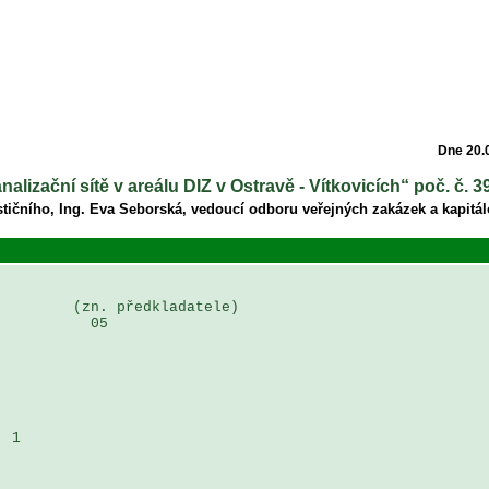
Dne 20.
alizační sítě v areálu DIZ v Ostravě - Vítkovicích“ poč. č. 3
tičního, Ing. Eva Seborská, vedoucí odboru veřejných zakázek a kapitál
        (zn. předkladatele)

          05

 1 
