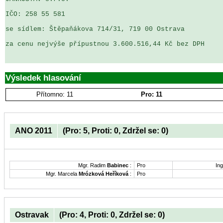
IČO: 258 55 581

se sídlem: Štěpaňákova 714/31, 719 00 Ostrava

za cenu nejvýše přípustnou 3.600.516,44 Kč bez DPH

Výsledek hlasování
Přítomno: 11
Pro: 11
ANO 2011
(Pro: 5, Proti: 0, Zdržel se: 0)
Mgr. Radim
Babinec
:
Pro
Ing
Mgr. Marcela
Mrózková Heříková
:
Pro
Ostravak
(Pro: 4, Proti: 0, Zdržel se: 0)