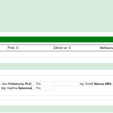
Proti: 0
Zdržel se: 0
Nehlasov
. Libor
Folwarczny, Ph.D.
:
Pro
Ing. Tomáš
Macura, MBA
:
Mgr. Kateřina
Šebestová
:
Pro