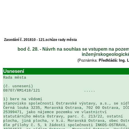
Zasedání č. 201810 - 121.schůze rady města
bod č. 28. - Návrh na souhlas se vstupem na pozem
inženýrskogeologick
(Poznámka:
Předkládá: Ing. 
Usnesení
Rada města

(č. usneseni)                                          
08707/RM1418/121                   .....               
1) bere na vědomí

stanovisko společnosti Ostravské výstavy, a.s., se sídl
Černá louka 3235, Moravská Ostrava, 702 00 Ostrava, IČO
25399471, jako nájemce pozemku ve vlastnictví 

statutárního města Ostravy, parc. č. 213/22, ostatní 

plocha, jiná plocha, v k.ú. Moravská Ostrava, obec Ostr
dle přílohy č. 5, k žádosti společnosti INKOS-OSTRAVA, 