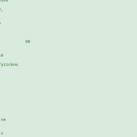
ovo 

, 

 

          08

é 

yzickou 





se 



v 
