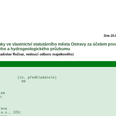
Dne 20.
ky ve vlastnictví statutárního města Ostravy za účelem pro
ého a hydrogeologického průzkumu
Ladislav Rožnai, vedoucí odboru majetkového
)
        (zn. předkladatele)

          08

em 

: 

ava 

a.s., IČO: 
