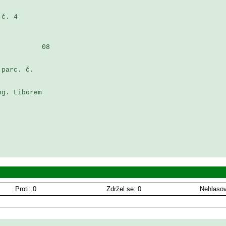
č. 4 

          08

parc. č. 

g. Liborem 

Proti: 0
Zdržel se: 0
Nehlasov