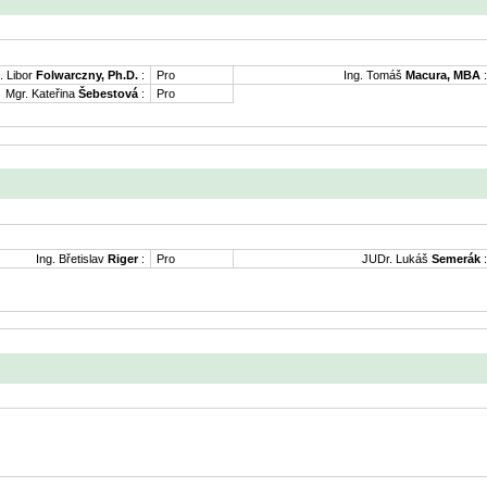
. Libor
Folwarczny, Ph.D.
:
Pro
Ing. Tomáš
Macura, MBA
:
Mgr. Kateřina
Šebestová
:
Pro
Ing. Břetislav
Riger
:
Pro
JUDr. Lukáš
Semerák
: