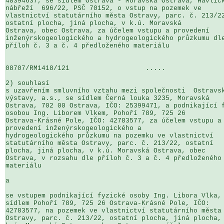
48394637, se sídlem Ostrava - Moravská Ostrava, Havlíčk
nábřeží  696/22, PSČ 70152, o vstup na pozemek ve 

vlastnictví statutárního města Ostravy, parc. č. 213/22
ostatní plocha, jiná plocha, v k.ú. Moravská 

Ostrava, obec Ostrava, za účelem vstupu a provedení 

inženýrskogeologického a hydrogeologického průzkumu dle
příloh č. 3 a č. 4 předloženého materiálu

08707/RM1418/121                   .....               
2) souhlasí

s uzavřením smluvního vztahu mezi společnosti  Ostravsk
výstavy, a.s., se sídlem Černá louka 3235, Moravská 

Ostrava, 702 00 Ostrava, IČO: 25399471, a podnikající f
osobou Ing. Liborem Vlkem, Pohoří 789, 725 26 

Ostrava-Krásné Pole, IČO: 42783577, za účelem vstupu a 
provedení inženýrskogeologického a 

hydrogeologického průzkumu na pozemku ve vlastnictví 

statutárního města Ostravy, parc. č. 213/22, ostatní 

plocha, jiná plocha, v k.ú. Moravská Ostrava, obec 

Ostrava, v rozsahu dle příloh č. 3 a č. 4 předloženého 
materiálu

a

se vstupem podnikající fyzické osoby Ing. Libora Vlka, 
sídlem Pohoří 789, 725 26 Ostrava-Krásné Pole, IČO: 

42783577, na pozemek ve vlastnictví statutárního města 
Ostravy, parc. č. 213/22, ostatní plocha, jiná plocha, 