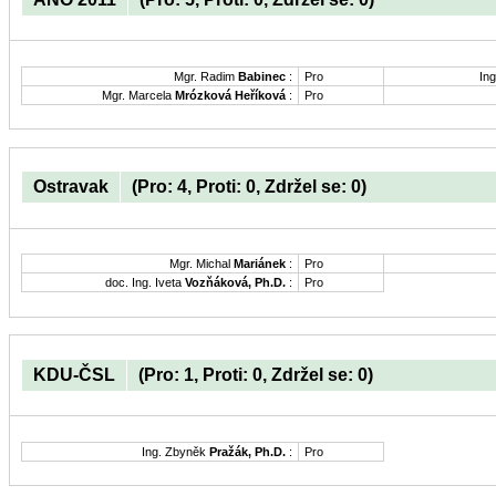
Mgr. Radim
Babinec
:
Pro
Ing
Mgr. Marcela
Mrózková Heříková
:
Pro
Ostravak
(Pro: 4, Proti: 0, Zdržel se: 0)
Mgr. Michal
Mariánek
:
Pro
doc. Ing. Iveta
Vozňáková, Ph.D.
:
Pro
KDU-ČSL
(Pro: 1, Proti: 0, Zdržel se: 0)
Ing. Zbyněk
Pražák, Ph.D.
:
Pro