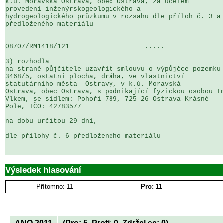
k.ú. Moravská Ostrava, obec Ostrava, za účelem 

provedení inženýrskogeologického a 

hydrogeologického průzkumu v rozsahu dle příloh č. 3 a 
předloženého materiálu

08707/RM1418/121                   .....               
3) rozhodla

na straně půjčitele uzavřít smlouvu o výpůjčce pozemku 
3468/5, ostatní plocha, dráha, ve vlastnictví 

statutárního města  Ostravy, v k.ú. Moravská 

Ostrava, obec Ostrava, s podnikající fyzickou osobou In
Vlkem, se sídlem: Pohoří 789, 725 26 Ostrava-Krásné 

Pole, IČO: 42783577

na dobu určitou 29 dní,

dle přílohy č. 6 předloženého materiálu

Výsledek hlasování
Přítomno: 11
Pro: 11
ANO 2011
(Pro: 5, Proti: 0, Zdržel se: 0)