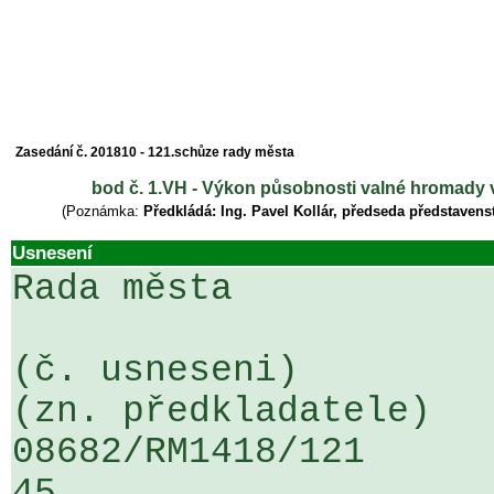
Zasedání č. 201810 - 121.schůze rady města
bod č. 1.VH - Výkon působnosti valné hromady v
(Poznámka:
Předkládá: Ing. Pavel Kollár, předseda představens
Usnesení
Rada města

(č. usneseni)                                                  
(zn. předkladatele)

08682/RM1418/121                   
45
