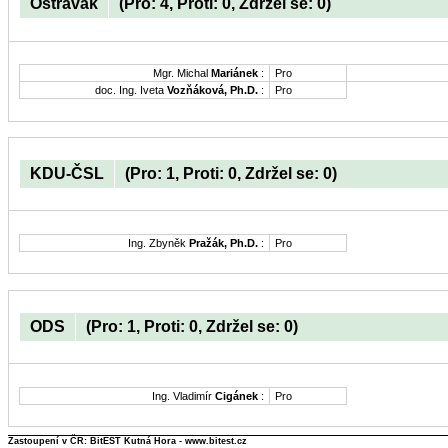
Ostravak
(Pro: 4, Proti: 0, Zdržel se: 0)
Mgr. Michal
Mariánek
:
Pro
doc. Ing. Iveta
Vozňáková, Ph.D.
:
Pro
KDU-ČSL
(Pro: 1, Proti: 0, Zdržel se: 0)
Ing. Zbyněk
Pražák, Ph.D.
:
Pro
ODS
(Pro: 1, Proti: 0, Zdržel se: 0)
Ing. Vladimír
Cigánek
:
Pro
Zastoupení v ČR: BitEST Kutná Hora - www.bitest.cz