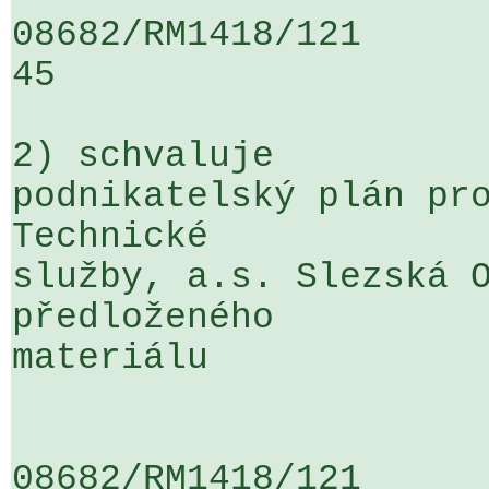
08682/RM1418/121                   
45

2) schvaluje

podnikatelský plán pro
Technické 

služby, a.s. Slezská O
předloženého 

materiálu

08682/RM1418/121                   