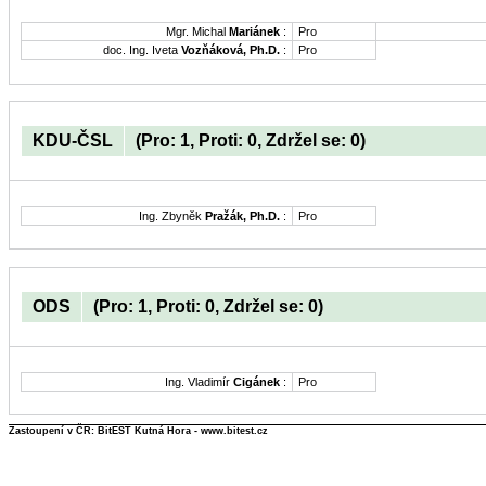
Mgr. Michal
Mariánek
:
Pro
doc. Ing. Iveta
Vozňáková, Ph.D.
:
Pro
KDU-ČSL
(Pro: 1, Proti: 0, Zdržel se: 0)
Ing. Zbyněk
Pražák, Ph.D.
:
Pro
ODS
(Pro: 1, Proti: 0, Zdržel se: 0)
Ing. Vladimír
Cigánek
:
Pro
Zastoupení v ČR: BitEST Kutná Hora - www.bitest.cz