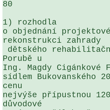
80

1) rozhodla

o objednání projektové
rekonstrukci zahrady 

 dětského rehabilitačního stacionáře v Ostravě - 
Porubě u 

Ing. Magdy Cigánkové F
sídlem Bukovanského 20
cenu 

nejvýše přípustnou 120
důvodové 
