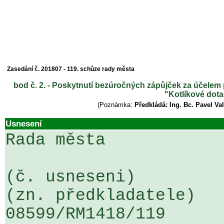
Zasedání č. 201807 - 119. schůze rady města
bod č. 2. - Poskytnutí bezúročných zápůjček za účelem
"Kotlíkové dot
(Poznámka:
Předkládá: Ing. Bc. Pavel Va
Usnesení
Rada města

(č. usneseni)                                                  
(zn. předkladatele)

08599/RM1418/119                   