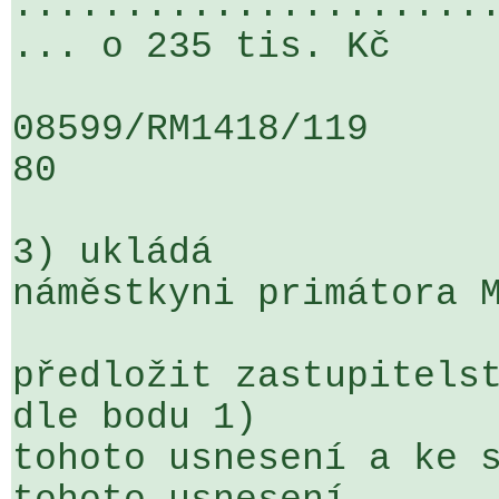
.....................
... o 235 tis. Kč

08599/RM1418/119                   
80

3) ukládá

náměstkyni primátora M
předložit zastupitelst
dle bodu 1) 

tohoto usnesení a ke s