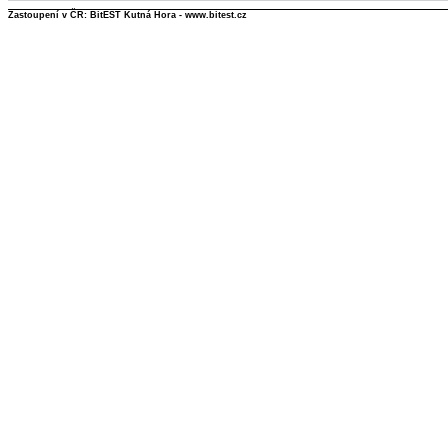
Zastoupení v ČR: BitEST Kutná Hora - www.bitest.cz