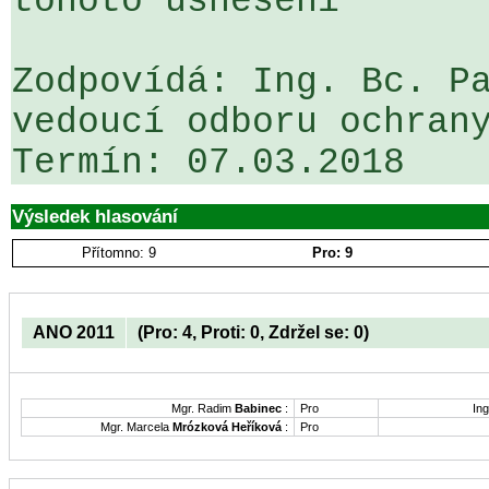
tohoto usnesení

Zodpovídá: Ing. Bc. Pa
vedoucí odboru ochrany
Výsledek hlasování
Přítomno: 9
Pro: 9
ANO 2011
(Pro: 4, Proti: 0, Zdržel se: 0)
Mgr. Radim
Babinec
:
Pro
Ing
Mgr. Marcela
Mrózková Heříková
:
Pro