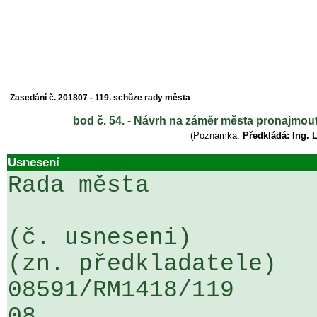
Zasedání č. 201807 - 119. schůze rady města
bod č. 54. - Návrh na záměr města pronajmout
(Poznámka:
Předkládá: Ing. 
Usnesení
Rada města

(č. usneseni)                                                  
(zn. předkladatele)

08591/RM1418/119                   
08
