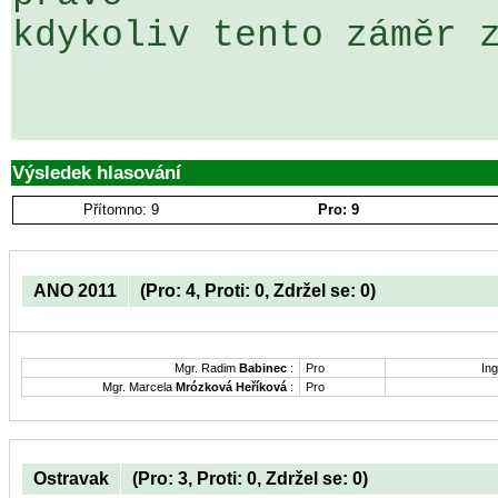
kdykoliv tento záměr z
Výsledek hlasování
Přítomno: 9
Pro: 9
ANO 2011
(Pro: 4, Proti: 0, Zdržel se: 0)
Mgr. Radim
Babinec
:
Pro
Ing
Mgr. Marcela
Mrózková Heříková
:
Pro
Ostravak
(Pro: 3, Proti: 0, Zdržel se: 0)