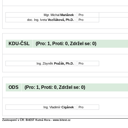
Mgr. Michal
Mariánek
:
Pro
doc. Ing. Iveta
Vozňáková, Ph.D.
:
Pro
KDU-ČSL
(Pro: 1, Proti: 0, Zdržel se: 0)
Ing. Zbyněk
Pražák, Ph.D.
:
Pro
ODS
(Pro: 1, Proti: 0, Zdržel se: 0)
Ing. Vladimír
Cigánek
:
Pro
Zastoupení v ČR: BitEST Kutná Hora - www.bitest.cz