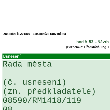
Zasedání č. 201807 - 119. schůze rady města
bod č. 53. - Návr
(Poznámka:
Předkládá: Ing. 
Usnesení
Rada města

(č. usneseni)                                                  
(zn. předkladatele)

08590/RM1418/119                   
08
