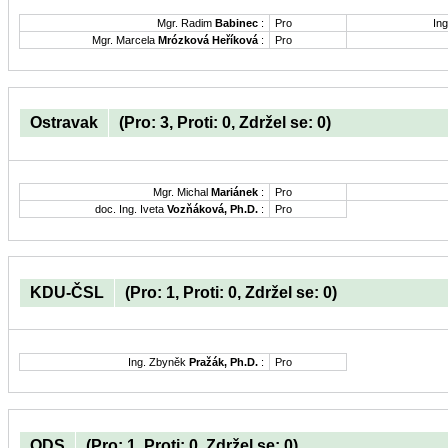
Mgr. Radim
Babinec
:
Pro
Ing
Mgr. Marcela
Mrózková Heříková
:
Pro
Ostravak
(Pro: 3, Proti: 0, Zdržel se: 0)
Mgr. Michal
Mariánek
:
Pro
doc. Ing. Iveta
Vozňáková, Ph.D.
:
Pro
KDU-ČSL
(Pro: 1, Proti: 0, Zdržel se: 0)
Ing. Zbyněk
Pražák, Ph.D.
:
Pro
ODS
(Pro: 1, Proti: 0, Zdržel se: 0)