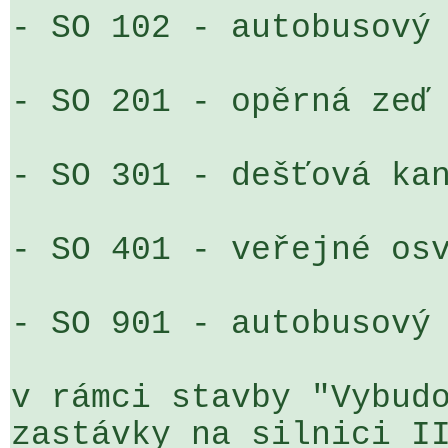
- SO 102 - autobusový 
- SO 201 - opěrná zeď

- SO 301 - dešťová kan
- SO 401 - veřejné osv
- SO 901 - autobusový 
v rámci stavby "Vybudo
zastávky na silnici II