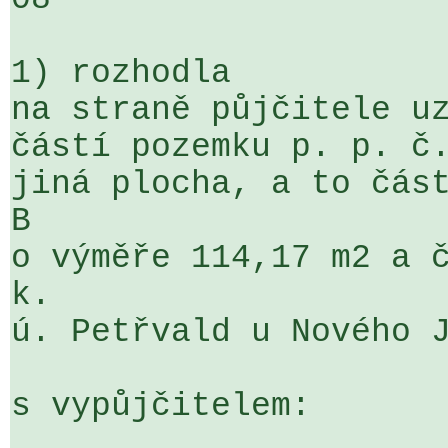
1) rozhodla

na straně půjčitele uz
částí pozemku p. p. č.
jiná plocha, a to část
B 

o výměře 114,17 m2 a č
k. 

ú. Petřvald u Nového J
s vypůjčitelem:
