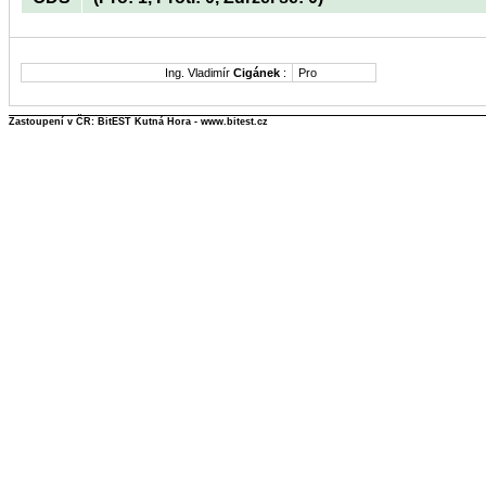
Ing. Vladimír
Cigánek
:
Pro
Zastoupení v ČR: BitEST Kutná Hora - www.bitest.cz