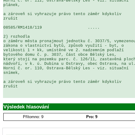
Horní č. or. 112, Ostrava-Bělský Les - viz. situační 

plánek,

a zároveň si vyhrazuje právo tento záměr kdykoliv 

zrušit

08585/RM1418/119                   .....               
2) rozhodla

o záměru města pronajmout jednotku č. 3037/5, vymezenou
zákona o vlastnictví bytů, způsob využití - byt, o 

velikosti 1 + kk, umístěné ve 2. nadzemním podlaží 

bytového domu č. p. 3037, část obce Bělský Les, 

který stojí na pozemku parc. č. 126/11, zastavěná ploch
nádvoří, v k. ú. Dubina u Ostravy, obec Ostrava, na ul.
Horní č. or. 110, Ostrava-Bělský Les - viz. situační 

snímek,

a zároveň si vyhrazuje právo tento záměr kdykoliv 

zrušit

Výsledek hlasování
Přítomno: 9
Pro: 9