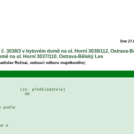
Dne 27.
č. 3038/3 v bytovém domě na ul. Horní 3038/112, Ostrava-Bě
omě na ul. Horní 3037/110, Ostrava-Bělský Les
Ladislav Rožnai, vedoucí odboru majetkového
)
        (zn. předkladatele)

          08

 podle 

a a 

 
