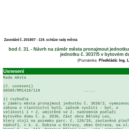
Zasedání č. 201807 - 119. schůze rady města
bod č. 31. - Návrh na záměr města pronajmout jednotku 
jednotku č. 3037/5 v bytovém d
(Poznámka:
Předkládá: Ing. 
Usnesení
Rada města

(č. usneseni)                                          
08585/RM1418/119                   .....               
1) rozhodla

o záměru města pronajmout jednotku č. 3038/3, vymezenou
zákona o vlastnictví bytů, způsob využití - byt, o 

velikosti 1 + 2, umístěné ve 2. nadzemním podlaží 

bytového domu č. p. 3038, část obce Bělský Les, 

který stojí na pozemku parc. č. 126/16, zastavěná ploch
nádvoří, v k. ú. Dubina u Ostravy, obec Ostrava, na ul.