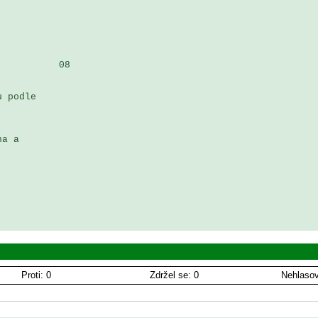
          08

 podle 

a a 

 

Proti: 0
Zdržel se: 0
Nehlasov