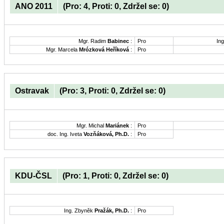
ANO 2011
(Pro: 4, Proti: 0, Zdržel se: 0)
Mgr. Radim
Babinec
:
Pro
Ing
Mgr. Marcela
Mrózková Heříková
:
Pro
Ostravak
(Pro: 3, Proti: 0, Zdržel se: 0)
Mgr. Michal
Mariánek
:
Pro
doc. Ing. Iveta
Vozňáková, Ph.D.
:
Pro
KDU-ČSL
(Pro: 1, Proti: 0, Zdržel se: 0)
Ing. Zbyněk
Pražák, Ph.D.
:
Pro