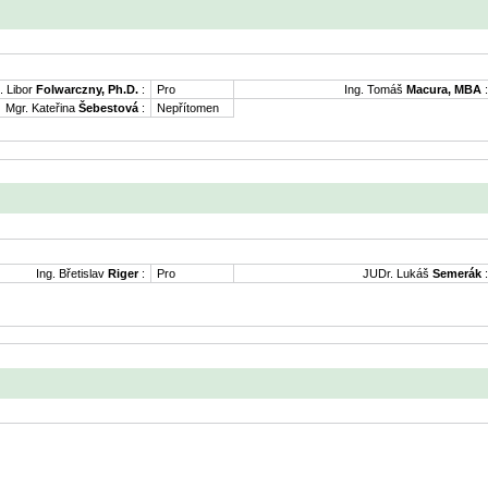
. Libor
Folwarczny, Ph.D.
:
Pro
Ing. Tomáš
Macura, MBA
:
Mgr. Kateřina
Šebestová
:
Nepřítomen
Ing. Břetislav
Riger
:
Pro
JUDr. Lukáš
Semerák
: