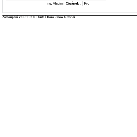
Ing. Vladimír
Cigánek
:
Pro
Zastoupení v ČR: BitEST Kutná Hora - www.bitest.cz