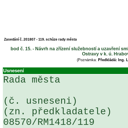
Zasedání č. 201807 - 119. schůze rady města
bod č. 15. - Návrh na zřízení služebností a uzavření s
Ostravy v k. ú. Hrabo
(Poznámka:
Předkládá: Ing. 
Usnesení
Rada města

(č. usneseni)                                                  
(zn. předkladatele)

08570/RM1418/119                   