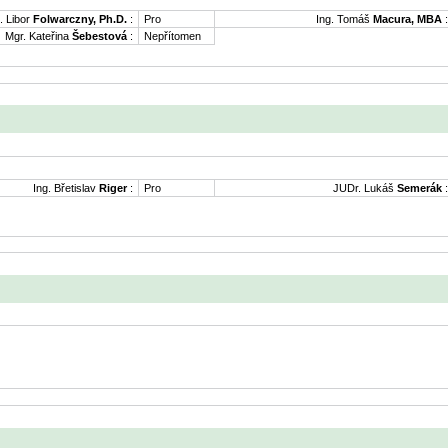
. Libor
Folwarczny, Ph.D.
:
Pro
Ing. Tomáš
Macura, MBA
:
Mgr. Kateřina
Šebestová
:
Nepřítomen
Ing. Břetislav
Riger
:
Pro
JUDr. Lukáš
Semerák
: