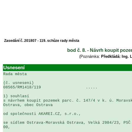
Zasedání č. 201807 - 119. schůze rady města
bod č. 8. - Návrh koupit poz
(Poznámka:
Předkládá: Ing. 
Usnesení
Rada města

(č. usneseni)                                          
08565/RM1418/119                   .....               
1) souhlasí

s návrhem koupit pozemek parc. č. 147/4 v k. ú. Moravsk
Ostrava, obec Ostrava

od společnosti AKAREI.CZ, s.r.o.,

se sídlem Ostrava-Moravská Ostrava, Velká 2984/23, PSČ 
00,
