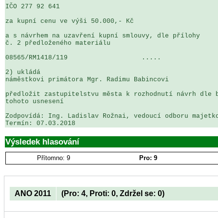
IČO 277 92 641 

za kupní cenu ve výši 50.000,- Kč

a s návrhem na uzavření kupní smlouvy, dle přílohy 

č. 2 předloženého materiálu

08565/RM1418/119                   .....               
2) ukládá

náměstkovi primátora Mgr. Radimu Babincovi

předložit zastupitelstvu města k rozhodnutí návrh dle b
tohoto usnesení

Zodpovídá: Ing. Ladislav Rožnai, vedoucí odboru majetko
Výsledek hlasování
Přítomno: 9
Pro: 9
ANO 2011
(Pro: 4, Proti: 0, Zdržel se: 0)