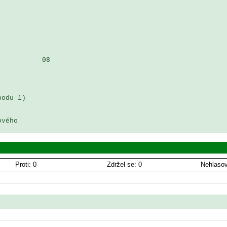
          08

odu 1) 

vého

Proti: 0
Zdržel se: 0
Nehlasov