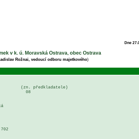
Dne 27.
emek v k. ú. Moravská Ostrava, obec Ostrava
Ladislav Rožnai, vedoucí odboru majetkového
)
        (zn. předkladatele)

          08

á 

702 
