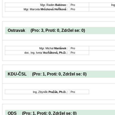
Mgr. Radim
Babinec
:
Pro
Ing
Mgr. Marcela
Mrózková Heříková
:
Pro
Ostravak
(Pro: 3, Proti: 0, Zdržel se: 0)
Mgr. Michal
Mariánek
:
Pro
doc. Ing. Iveta
Vozňáková, Ph.D.
:
Pro
KDU-ČSL
(Pro: 1, Proti: 0, Zdržel se: 0)
Ing. Zbyněk
Pražák, Ph.D.
:
Pro
ODS
(Pro: 1, Proti: 0, Zdržel se: 0)