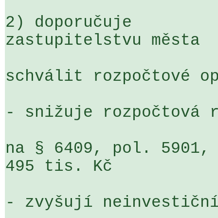
2) doporučuje

zastupitelstvu města

schválit rozpočtové op
- snižuje rozpočtová r
na § 6409, pol. 5901, ORJ 120
495 tis. Kč

- zvyšují neinvestiční