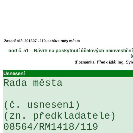
Zasedání č. 201807 - 119. schůze rady města
bod č. 51. - Návrh na poskytnutí účelových neinvestičn
š
(Poznámka:
Předkládá: Ing. Syl
Usnesení
Rada města

(č. usneseni)                                                  
(zn. předkladatele)

08564/RM1418/119                   