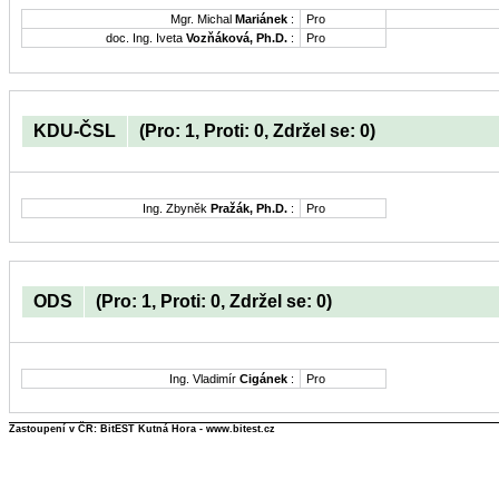
Mgr. Michal
Mariánek
:
Pro
doc. Ing. Iveta
Vozňáková, Ph.D.
:
Pro
KDU-ČSL
(Pro: 1, Proti: 0, Zdržel se: 0)
Ing. Zbyněk
Pražák, Ph.D.
:
Pro
ODS
(Pro: 1, Proti: 0, Zdržel se: 0)
Ing. Vladimír
Cigánek
:
Pro
Zastoupení v ČR: BitEST Kutná Hora - www.bitest.cz