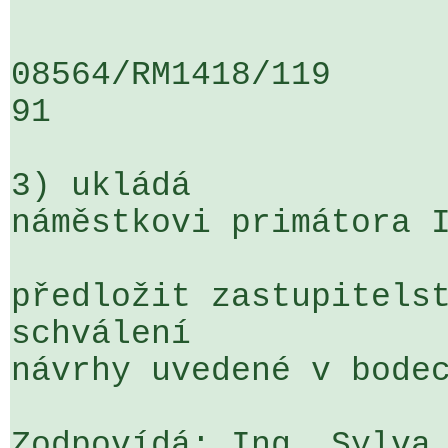
08564/RM1418/119                   
91

3) ukládá

náměstkovi primátora I
předložit zastupitelst
schválení 

návrhy uvedené v bodec
Zodpovídá: Ing. Sylva 