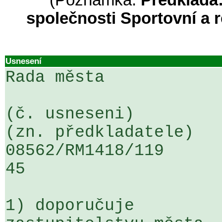
(Poznámka:
Předkládá:
společnosti Sportovní a r
Usnesení
Rada města

(č. usneseni)                                                  
(zn. předkladatele)

08562/RM1418/119                   
45

1) doporučuje
