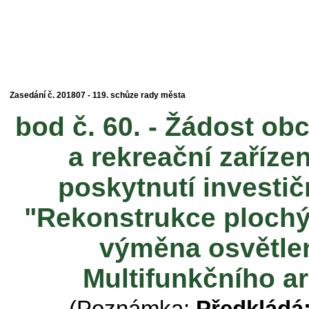
Zasedání č. 201807 - 119. schůze rady města
bod č. 60. - Žádost ob
a rekreační zařízen
poskytnutí investič
"Rekonstrukce plochýc
výměna osvětlení
Multifunkčního a