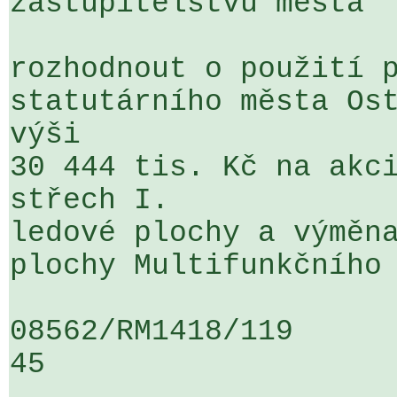
zastupitelstvu města

rozhodnout o použití p
statutárního města Ost
výši 

30 444 tis. Kč na akci
střech I. 

ledové plochy a výměna
plochy Multifunkčního 
08562/RM1418/119                   
45
