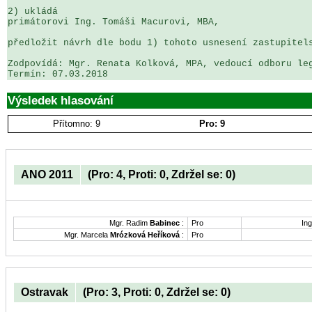
2) ukládá

primátorovi Ing. Tomáši Macurovi, MBA,

předložit návrh dle bodu 1) tohoto usnesení zastupitels
Zodpovídá: Mgr. Renata Kolková, MPA, vedoucí odboru leg
Výsledek hlasování
Přítomno: 9
Pro: 9
ANO 2011
(Pro: 4, Proti: 0, Zdržel se: 0)
Mgr. Radim
Babinec
:
Pro
Ing
Mgr. Marcela
Mrózková Heříková
:
Pro
Ostravak
(Pro: 3, Proti: 0, Zdržel se: 0)