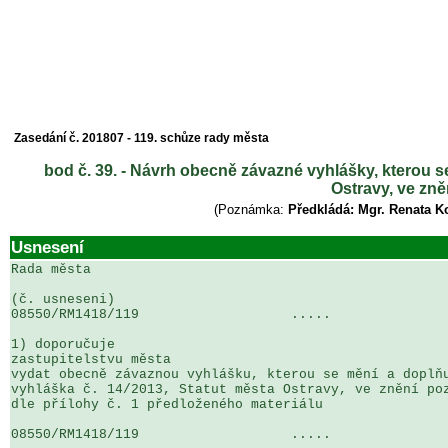
Zasedání č. 201807 - 119. schůze rady města
bod č. 39. - Návrh obecně závazné vyhlášky, kterou s
Ostravy, ve zn
(Poznámka:
Předkládá: Mgr. Renata K
Usnesení
Rada města

(č. usneseni)                                          
08550/RM1418/119                   .....               
1) doporučuje

zastupitelstvu města

vydat obecně závaznou vyhlášku, kterou se mění a doplňu
vyhláška č. 14/2013, Statut města Ostravy, ve znění poz
dle přílohy č. 1 předloženého materiálu

08550/RM1418/119                   .....               