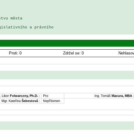
tvu města

islativního a právního

Proti: 0
Zdržel se: 0
Nehlasov
. Libor
Folwarczny, Ph.D.
:
Pro
Ing. Tomáš
Macura, MBA
:
Mgr. Kateřina
Šebestová
:
Nepřítomen