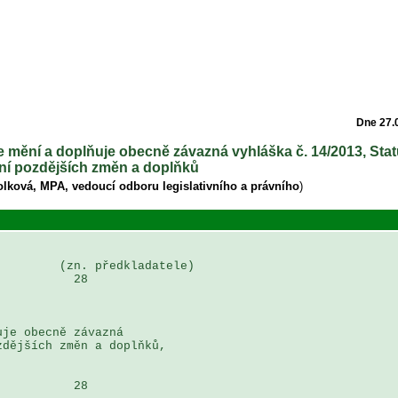
Dne 27.
e mění a doplňuje obecně závazná vyhláška č. 14/2013, Sta
ění pozdějších změn a doplňků
olková, MPA, vedoucí odboru legislativního a právního
)
        (zn. předkladatele)

          28

je obecně závazná 

dějších změn a doplňků, 

          28
