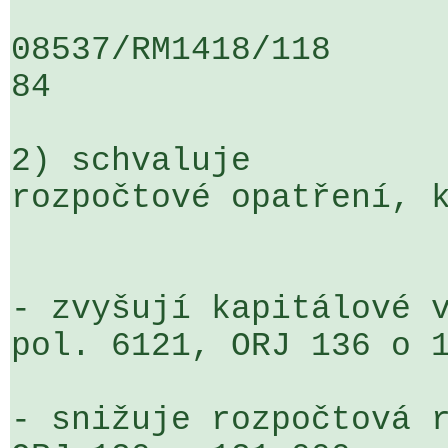
08537/RM1418/118                   
84

2) schvaluje

rozpočtové opatření, k
- zvyšují kapitálové v
pol. 6121, ORJ 136 o 1
- snižuje rozpočtová r