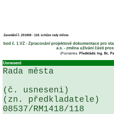
Zasedání č. 201806 - 118. schůze rady města
bod č. 1.VZ - Zpracování projektové dokumentace pro st
a.s. - změna užívání části p
(Poznámka:
Předkládá: Ing. Bc. P
Usnesení
Rada města

(č. usneseni)                                                  
(zn. předkladatele)

08537/RM1418/118                   