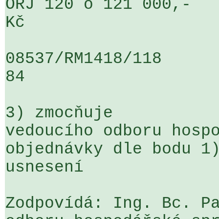
ORJ 120 o 121 000,- 

Kč

08537/RM1418/118                   
84

3) zmocňuje

vedoucího odboru hospo
objednávky dle bodu 1)
usnesení

Zodpovídá: Ing. Bc. Pa