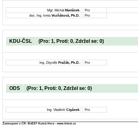
Mgr. Michal
Mariánek
:
Pro
doc. Ing. Iveta
Vozňáková, Ph.D.
:
Pro
KDU-ČSL
(Pro: 1, Proti: 0, Zdržel se: 0)
Ing. Zbyněk
Pražák, Ph.D.
:
Pro
ODS
(Pro: 1, Proti: 0, Zdržel se: 0)
Ing. Vladimír
Cigánek
:
Pro
Zastoupení v ČR: BitEST Kutná Hora - www.bitest.cz