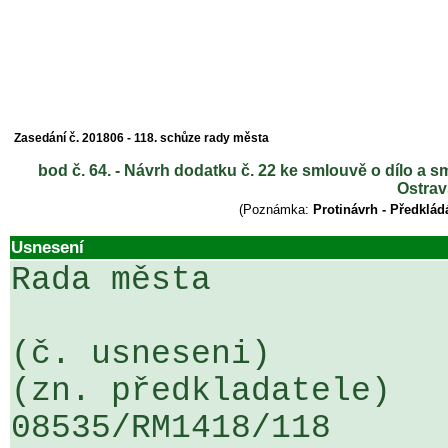
Zasedání č. 201806 - 118. schůze rady města
bod č. 64. - Návrh dodatku č. 22 ke smlouvě o dílo a 
Ostrav
(Poznámka:
Protinávrh - Předklád
Usnesení
Rada města

(č. usneseni)                                                  
(zn. předkladatele)

08535/RM1418/118                   