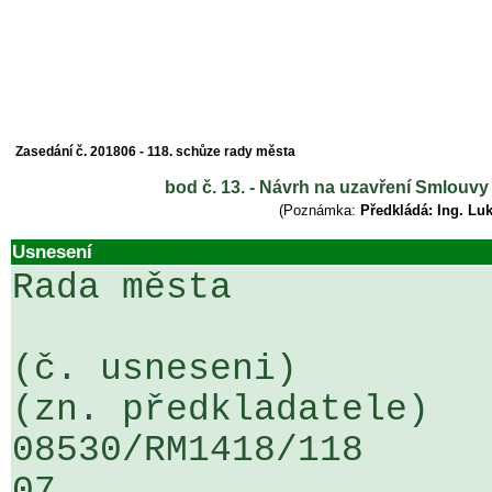
Zasedání č. 201806 - 118. schůze rady města
bod č. 13. - Návrh na uzavření Smlouvy
(Poznámka:
Předkládá: Ing. Lu
Usnesení
Rada města

(č. usneseni)                                                  
(zn. předkladatele)

08530/RM1418/118                   
07
