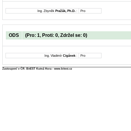
Ing. Zbyněk
Pražák, Ph.D.
:
Pro
ODS
(Pro: 1, Proti: 0, Zdržel se: 0)
Ing. Vladimír
Cigánek
:
Pro
Zastoupení v ČR: BitEST Kutná Hora - www.bitest.cz