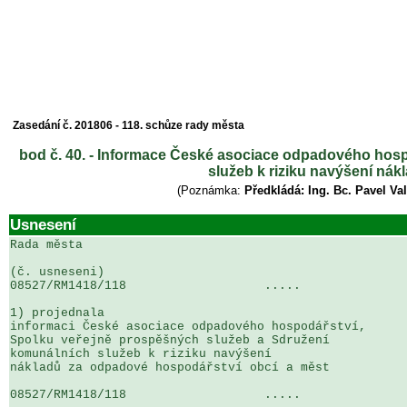
Zasedání č. 201806 - 118. schůze rady města
bod č. 40. - Informace České asociace odpadového hos
služeb k riziku navýšení ná
(Poznámka:
Předkládá: Ing. Bc. Pavel Va
Usnesení
Rada města

(č. usneseni)                                          
08527/RM1418/118                   .....               
1) projednala

informaci České asociace odpadového hospodářství, 

Spolku veřejně prospěšných služeb a Sdružení 

komunálních služeb k riziku navýšení 

nákladů za odpadové hospodářství obcí a měst

08527/RM1418/118                   .....               