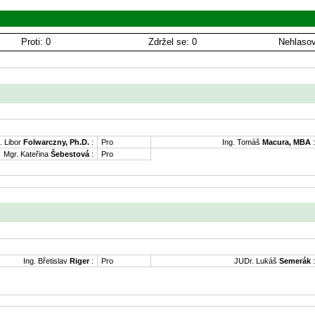
Proti: 0
Zdržel se: 0
Nehlasov
. Libor
Folwarczny, Ph.D.
:
Pro
Ing. Tomáš
Macura, MBA
:
Mgr. Kateřina
Šebestová
:
Pro
Ing. Břetislav
Riger
:
Pro
JUDr. Lukáš
Semerák
: