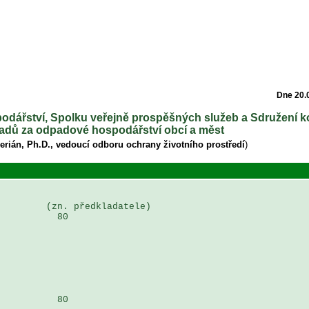
Dne 20.
podářství, Spolku veřejně prospěšných služeb a Sdružení 
kladů za odpadové hospodářství obcí a měst
lerián, Ph.D., vedoucí odboru ochrany životního prostředí
)
        (zn. předkladatele)

          80

          80
