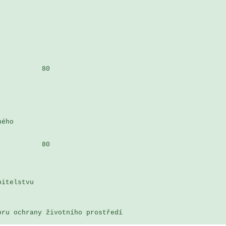
          80

ého 

          80

itelstvu 

ru ochrany životního prostředí
