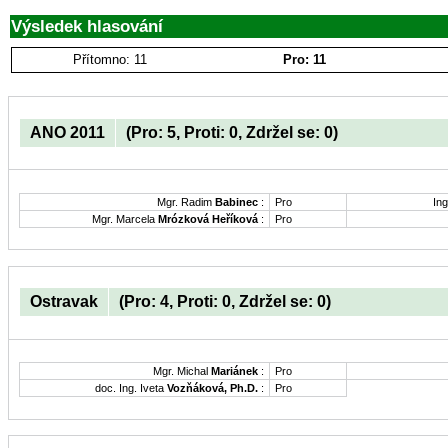
Výsledek hlasování
Přítomno: 11
Pro: 11
ANO 2011
(Pro: 5, Proti: 0, Zdržel se: 0)
Mgr. Radim
Babinec
:
Pro
Ing
Mgr. Marcela
Mrózková Heříková
:
Pro
Ostravak
(Pro: 4, Proti: 0, Zdržel se: 0)
Mgr. Michal
Mariánek
:
Pro
doc. Ing. Iveta
Vozňáková, Ph.D.
:
Pro