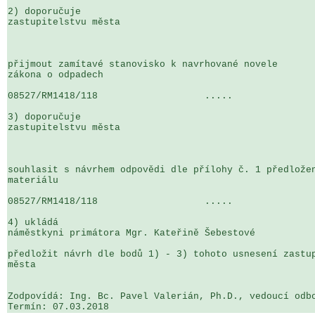
2) doporučuje

zastupitelstvu města

přijmout zamítavé stanovisko k navrhované novele 

zákona o odpadech

08527/RM1418/118                   .....               
3) doporučuje

zastupitelstvu města

souhlasit s návrhem odpovědi dle přílohy č. 1 předložen
materiálu

08527/RM1418/118                   .....               
4) ukládá

náměstkyni primátora Mgr. Kateřině Šebestové

předložit návrh dle bodů 1) - 3) tohoto usnesení zastup
města

Zodpovídá: Ing. Bc. Pavel Valerián, Ph.D., vedoucí odbo