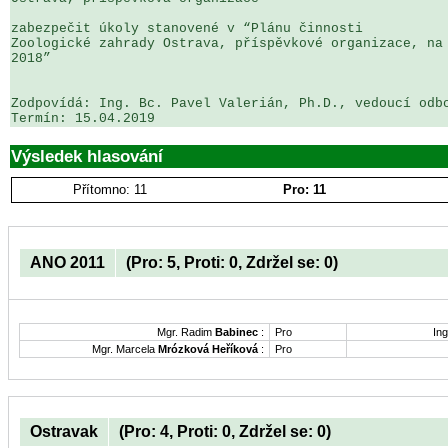
zabezpečit úkoly stanovené v “Plánu činnosti 

Zoologické zahrady Ostrava, příspěvkové organizace, na 
2018”

Zodpovídá: Ing. Bc. Pavel Valerián, Ph.D., vedoucí odbo
Výsledek hlasování
Přítomno: 11
Pro: 11
ANO 2011
(Pro: 5, Proti: 0, Zdržel se: 0)
Mgr. Radim
Babinec
:
Pro
Ing
Mgr. Marcela
Mrózková Heříková
:
Pro
Ostravak
(Pro: 4, Proti: 0, Zdržel se: 0)