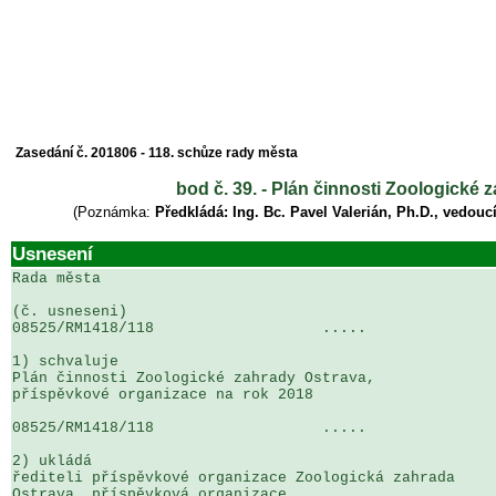
Zasedání č. 201806 - 118. schůze rady města
bod č. 39. - Plán činnosti Zoologické
(Poznámka:
Předkládá: Ing. Bc. Pavel Valerián, Ph.D., vedoucí
Usnesení
Rada města

(č. usneseni)                                          
08525/RM1418/118                   .....               
1) schvaluje

Plán činnosti Zoologické zahrady Ostrava, 

příspěvkové organizace na rok 2018

08525/RM1418/118                   .....               
2) ukládá

řediteli příspěvkové organizace Zoologická zahrada 

Ostrava, příspěvková organizace
