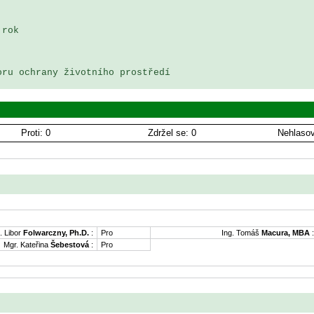
rok 

ru ochrany životního prostředí

Proti: 0
Zdržel se: 0
Nehlasov
. Libor
Folwarczny, Ph.D.
:
Pro
Ing. Tomáš
Macura, MBA
:
Mgr. Kateřina
Šebestová
:
Pro