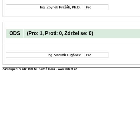
Ing. Zbyněk
Pražák, Ph.D.
:
Pro
ODS
(Pro: 1, Proti: 0, Zdržel se: 0)
Ing. Vladimír
Cigánek
:
Pro
Zastoupení v ČR: BitEST Kutná Hora - www.bitest.cz