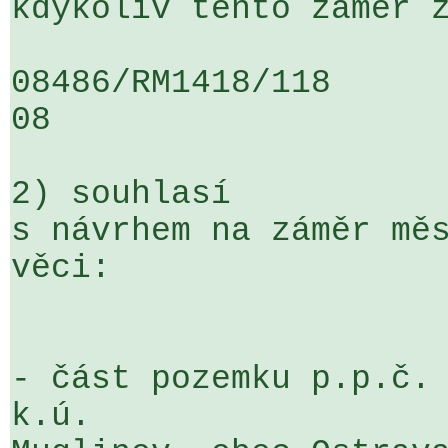
kdykoliv tento záměr z
08486/RM1418/118                   
08

2) souhlasí

s návrhem na záměr měs
věci:

- část pozemku p.p.č. 
k.ú. 
