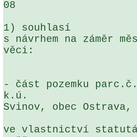
08

1) souhlasí

s návrhem na záměr měs
věci:

- část pozemku parc.č.
k.ú. 

Svinov, obec Ostrava,

ve vlastnictví statutá