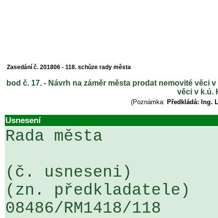
Zasedání č. 201806 - 118. schůze rady města
bod č. 17. - Návrh na záměr města prodat nemovité věci v
věci v k.ú.
(Poznámka:
Předkládá: Ing. 
Usnesení
Rada města

(č. usneseni)                                                  
(zn. předkladatele)

08486/RM1418/118                   